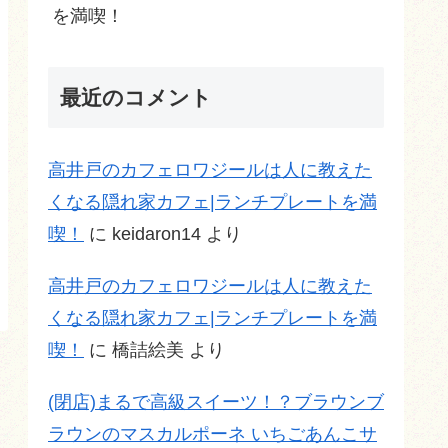
を満喫！
最近のコメント
高井戸のカフェロワジールは人に教えた
くなる隠れ家カフェ|ランチプレートを満
喫！
に
keidaron14
より
高井戸のカフェロワジールは人に教えた
くなる隠れ家カフェ|ランチプレートを満
喫！
に
橋詰絵美
より
(閉店)まるで高級スイーツ！？ブラウンブ
ラウンのマスカルポーネ いちごあんこサ