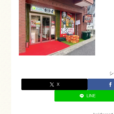
シ
X
LINE