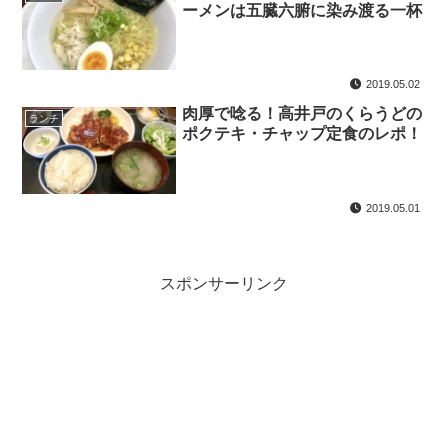
ーメンは五臓六腑に染み渡る一杯
2019.05.02
肉厚で唸る！高井戸のくらうどの
ランチ
ポクテキ・チャップ定食のレポ！
2019.05.01
スポンサーリンク