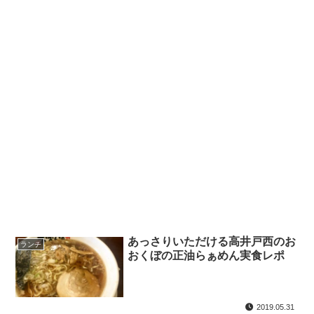
あっさりいただける高井戸西のお
ランチ
おくぼの正油らぁめん実食レポ
2019.05.31