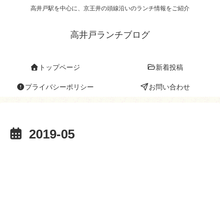
高井戸駅を中心に、京王井の頭線沿いのランチ情報をご紹介
高井戸ランチブログ
トップページ
新着投稿
プライバシーポリシー
お問い合わせ
2019-05