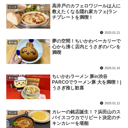
高井戸のカフェロワジールは人に
ランチ
教えたくなる隠れ家カフェ|ラン
チプレートを満喫！
2025.01.21
夢の空間！ちいかわベーカリーで
番外編
心から沸く店内とうさぎのパンを
満喫
2025.01.16
ちいかわラーメン 豚in渋谷
番外編
PARCOでラーメン豚 大を満喫！|
うさぎ推し歓喜
2025.01.12
カレーの銘店誕生！？浜田山のス
ランチ
パイスコウカでリピート決定のチ
キンカレーを堪能