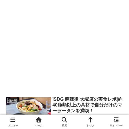
iSDG 麻辣燙 大塚店の実食レポ|約
番外編
40種類以上の具材で自分だけのマ
ーラータンを満喫！
メニュー
ホーム
検索
トップ
サイドバー
2026.06.12