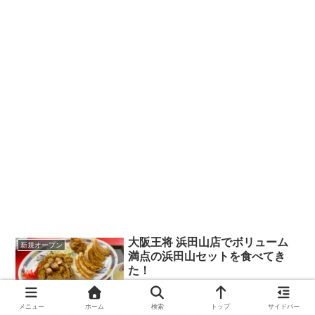
大阪王将 浜田山店でボリューム
新規オープン
満点の浜田山セットを食べてき
た！
メニュー
ホーム
検索
トップ
サイドバー
2020.09.29