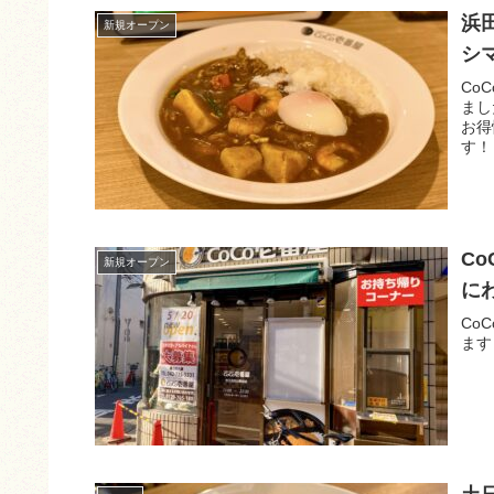
浜
新規オープン
シ
Co
まし
お得
す！
C
新規オープン
に
Co
ます