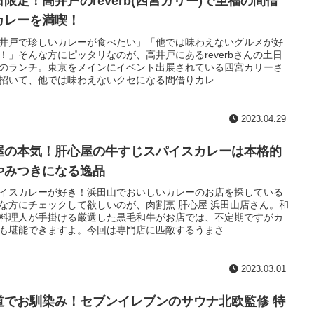
日限定！高井戸のreverb(四宮カリー)で至福の間借
カレーを満喫！
井戸で珍しいカレーが食べたい」「他では味わえないグルメが好
！」そんな方にピッタリなのが、高井戸にあるreverbさんの土日
のランチ。東京をメインにイベント出展されている四宮カリーさ
招いて、他では味わえないクセになる間借りカレ...
2023.04.29
屋の本気！肝心屋の牛すじスパイスカレーは本格的
やみつきになる逸品
イスカレーが好き！浜田山でおいしいカレーのお店を探している
な方にチェックして欲しいのが、肉割烹 肝心屋 浜田山店さん。和
料理人が手掛ける厳選した黒毛和牛がお店では、不定期ですがカ
も堪能できますよ。今回は専門店に匹敵するうまさ...
2023.03.01
道でお馴染み！セブンイレブンのサウナ北欧監修 特