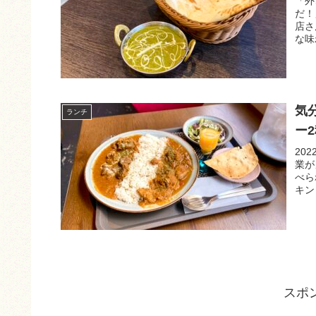
「外
だ！
店さ
な味
気分
ランチ
ー
20
業が
べら
キン
スポ