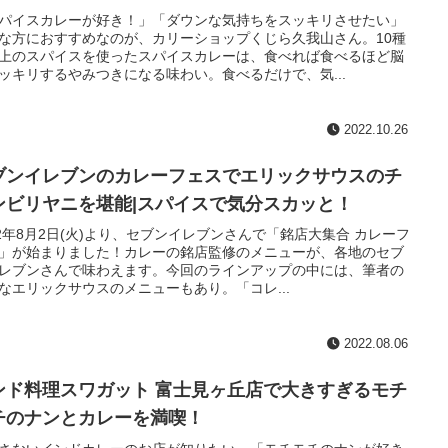
パイスカレーが好き！」「ダウンな気持ちをスッキリさせたい」
な方におすすめなのが、カリーショップくじら久我山さん。10種
上のスパイスを使ったスパイスカレーは、食べれば食べるほど脳
ッキリするやみつきになる味わい。食べるだけで、気...
2022.10.26
ブンイレブンのカレーフェスでエリックサウスのチ
ンビリヤニを堪能|スパイスで気分スカッと！
22年8月2日(火)より、セブンイレブンさんで「銘店大集合 カレーフ
」が始まりました！カレーの銘店監修のメニューが、各地のセブ
レブンさんで味わえます。今回のラインアップの中には、筆者の
なエリックサウスのメニューもあり。「コレ...
2022.08.06
ンド料理スワガット 富士見ヶ丘店で大きすぎるモチ
チのナンとカレーを満喫！