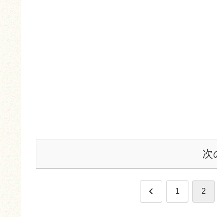
次
前
1
2
へ