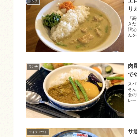
土
ランチ
り
「高
きだ
限定
んを
肉
ランチ
で
スパ
そん
食の
レー
サ
テイクアウト