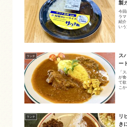
製
今回
ラマ
紹介
いう
ス
ランチ
ー
「ス
が食
て欲
こか
リ
ランチ
き