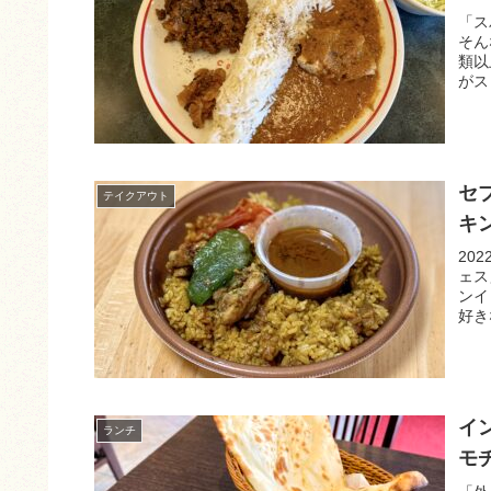
「ス
そん
類以
がス
セ
テイクアウト
キ
20
ェス
ンイ
好き
イ
ランチ
モ