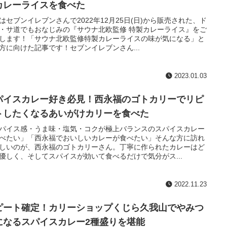
カレーライスを食べた
はセブンイレブンさんで2022年12月25日(日)から販売された、ド
・サ道でもおなじみの『サウナ北欧監修 特製カレーライス』をご
します！「サウナ北欧監修特製カレーライスの味が気になる」と
方に向けた記事です！セブンイレブンさん...
2023.01.03
パイスカレー好き必見！西永福のゴトカリーでリピ
トしたくなるあいがけカリーを食べた
パイス感・うま味・塩気・コクが極上バランスのスパイスカレー
べたい」「西永福でおいしいカレーが食べたい」そんな方に訪れ
しいのが、西永福のゴトカリーさん。丁寧に作られたカレーはど
優しく、そしてスパイスが効いて食べるだけで気分がス...
2022.11.23
ピート確定！カリーショップくじら久我山でやみつ
になるスパイスカレー2種盛りを堪能