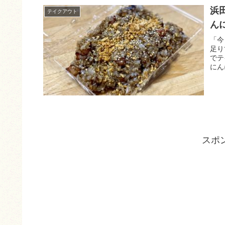
浜
テイクアウト
ん
「今
足り
でテ
にん
スポ