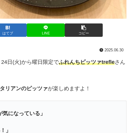
はてブ
LINE
コピー
2025.06.30
月24日(火)から曜日限定で
ふれんちピッツァtrefle
さん
イタリアンのピッツァ
が楽しめますよ！
味が気になっている」
い！」