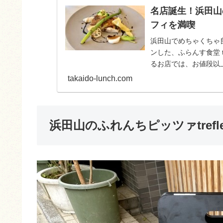
名店誕生！浜田山の
フィを満喫
浜田山でめちゃくちゃ良
ンした、ふらんす食堂 
るお店では、お値段以
られま...
takaido-lunch.com
浜田山のふれんちピッツァtref