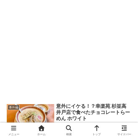
意外にイケる！？幸楽苑 杉並高
番外編
井戸店で食べたチョコレートらー
めん ホワイト
メニュー
ホーム
検索
トップ
サイドバー
2022.02.11