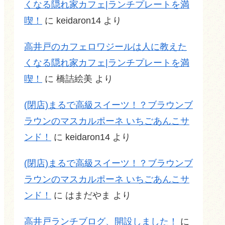
くなる隠れ家カフェ|ランチプレートを満
喫！
に
keidaron14
より
高井戸のカフェロワジールは人に教えた
くなる隠れ家カフェ|ランチプレートを満
喫！
に
橋詰絵美
より
(閉店)まるで高級スイーツ！？ブラウンブ
ラウンのマスカルポーネ いちごあんこサ
ンド！
に
keidaron14
より
(閉店)まるで高級スイーツ！？ブラウンブ
ラウンのマスカルポーネ いちごあんこサ
ンド！
に
はまだやま
より
高井戸ランチブログ、開設しました！
に