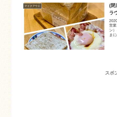
(
テイクアウト
ラ
20
営業
ン）
まに
スポ