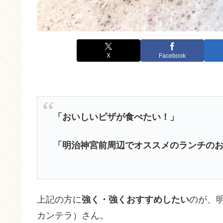
X
Facebook
「おいしいピザが食べたい！」
「明治神宮前周辺でオススメのランチの
上記の方に
強く・強くおすすめしたい
のが、
カンテラ）さん。