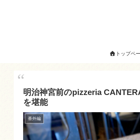
トップペ
明治神宮前のpizzeria CA
を堪能
番外編