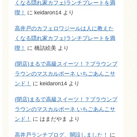
くなる隠れ家カフェ|ランチプレートを満
喫！
に
keidaron14
より
高井戸のカフェロワジールは人に教えた
くなる隠れ家カフェ|ランチプレートを満
喫！
に
橋詰絵美
より
(閉店)まるで高級スイーツ！？ブラウンブ
ラウンのマスカルポーネ いちごあんこサ
ンド！
に
keidaron14
より
(閉店)まるで高級スイーツ！？ブラウンブ
ラウンのマスカルポーネ いちごあんこサ
ンド！
に
はまだやま
より
高井戸ランチブログ、開設しました！
に