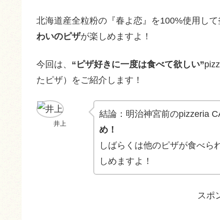
北海道産全粒粉の『春よ恋』を100%使用し
わいのピザ
が楽しめますよ！
今回は、
“ピザ好きに一度は食べて欲しい”
pi
たピザ）をご紹介します！
結論：明治神宮前のpizzeria
井上
め！
しばらくは他のピザが食べら
しめますよ！
スポ