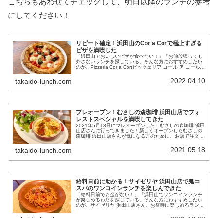
こちらもあわせてチェックして、明日以降のランチの参考
にしてください！
リピート確定！浜田山のCor a Corで極上すぎる
ピザを満喫した
「浜田山でおいしいピザが食べたい！」「お値段張っても
外さないランチを探している」そんな方におすすめしたい
のが、Pizzeria Cor a Cor(ピッツェリア コール ア コール)
さん。2022年2月7日にオープンしたお店では、ナポリ出
身...
2022.04.10
takaido-lunch.com
プレオープン！むさしの森珈琲 浜田山店でフォ
レストスペシャルを満喫してきた
2021年5月18日にプレオープンした、むさしの森珈琲 浜田
山店さんに行ってきました！新しくオープンしたむさしの
森珈琲 浜田山店さんが気になる方のために、お店で注文で
きるメニューは実際に食べたフォレストスペシャルの味を
ご紹介します！
2021.05.18
takaido-lunch.com
給料日前に助かる！サイゼリヤ 浜田山店で鬼コ
スパのワンコインランチを楽しんできた
「給料日前でお金がない！」「浜田山でワンコインランチ
が楽しめるお店を探している」そんな方におすすめしたい
のが、サイゼリヤ 浜田山店さん。お昼時に楽しめるランチ
メニューは9種類あり、どれも500円税込・ワンコインで楽
しめますよ！今回は気取らな...