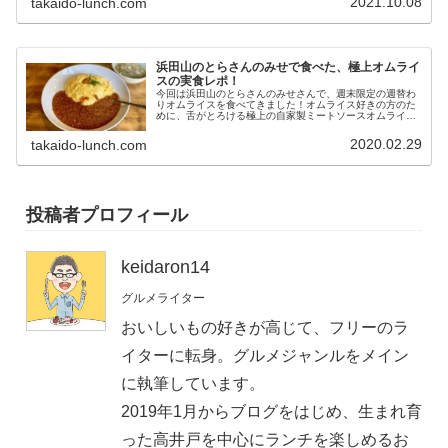
2021.10.08
takaido-lunch.com
浜田山のとらさんのみせで食べた、極上オムライ
スの実食レポ！
今回は浜田山のとらさんのみせさんで、週末限定の週替わ
りオムライスを食べてきました！オムライス好きの方のた
めに、舌がとろける極上の自家製ミートソースオムライス
をレポートします。オムライス観がガラッと変わる逸品を
召し上がれ！
2020.02.29
takaido-lunch.com
投稿者プロフィール
keidaron14
グルメライター
おいしいもの好きが高じて、フリーのラ
イターに転身。グルメジャンルをメイン
に執筆しています。
2019年1月からブログをはじめ、生まれ育
った高井戸を中心にランチを楽しめるお