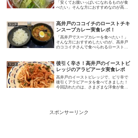
「安くてお腹いっぱいになれるものが食
べたい」そんな方におすすめなのが高井
戸の中華一光さんです。中華一光さん
は、どこか懐かしい味。しかも色んな種
類が食べられる上にお財布に優しいお値
高井戸のココイチのローストチキ
ランチ
段の、普段使いに最適なお店で...
ンスープカレー実食レポ！
「高井戸でスープカレーを食べたい！」
そんな方におすすめしたいのが、高井戸
のココイチさんで食べられるローストチ
キンスープカレーです。野菜もたっぷり
入ったスープカレーは、体の中から温ま
れる一品。スパイシーでスプーンが進
後引く辛さ！高井戸のイーストビ
ランチ
み、ストレス発散もできます...
レッジのアラビアータ実食レポ
高井戸のイーストビレッジで、ピリ辛で
後引くアラビアータを食べてきました！
今回訪れたのは、さまざまな洋食が食べ
られるお店、イーストビレッジ。お腹い
っぱい食べられるお店を探している方の
ために、ボリューム満点なピリ辛アラビ
アータをご紹介します！
スポンサーリンク