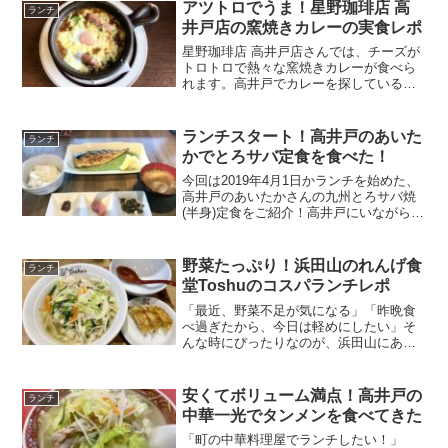
アツトロでうま！星野珈琲店 高
ランチ
井戸店の窯焼きカレーの実食レポ
星野珈琲店 高井戸店さんでは、チーズが
トロトロで熱々な窯焼きカレーが食べら
れます。高井戸でカレーを探している方
のために、星野珈琲店 高井戸店さんの窯
焼きカレーをご紹介。お店の混み具合や
平日ランチタイムのお得なサービスもあ
ランチスタート！高井戸のあいた
ランチ
わせてレポートします！
かでとろサバ定食を食べた！
今回は2019年4月1日かランチを始めた、
高井戸のあいたかさんの九州とろサバ焼
(半身)定食をご紹介！高井戸にいながら、
本物のサバのおいしさがわかりますよ。
とろサバ焼のレポートをはじめ、その他
の定食メニューやワンポイントについて
野菜たっぷり！浜田山のれんげ食
ランチ
お伝えします！
堂Toshuのコスパランチレポ
「最近、野菜不足が気になる」「昨晩食
べ過ぎたから、今日は軽めにしたい」そ
んな時にぴったりなのが、浜田山にある
れんげ食堂Toshuさんで食べられるコスパ
ランチのランチ野菜スープセットです！
野菜をたっぷり摂取できるので、野菜不
安くてボリューム満点！高井戸の
ランチ
足や食べ過ぎで疲れ...
中華一光でタンメンを食べてきた
「町の中華料理屋でランチしたい！」