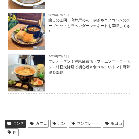
ランチ
2026年7月10日
癒しの空間！高井戸の花ト喫茶ネコノコバンのス
ープセットとラベンダーレモネードを満喫してき
た
ランチ
2026年7月2日
プレオープン！福恩麻辣湯（フーエンマーラータ
ン）相模大野店で初心者も食べやすいトマト麻辣
湯を満喫
番外編
ランチ
カフェ
パン
ワンプレート
浜田山
肉