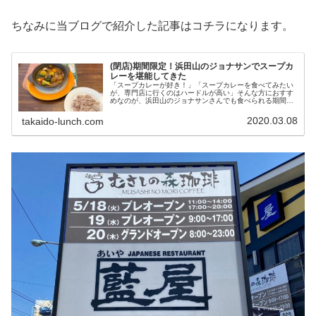
ちなみに当ブログで紹介した記事はコチラになります。
(閉店)期間限定！浜田山のジョナサンでスープカ
レーを堪能してきた
「スープカレーが好き！」「スープカレーを食べてみたい
が、専門店に行くのはハードルが高い」そんな方におすす
めなのが、浜田山のジョナサンさんでも食べられる期間限
定のスープカレー、札幌名物！チキンとごろごろ野菜のス
ープカレーです。チキンや野菜がゴ...
2020.03.08
takaido-lunch.com