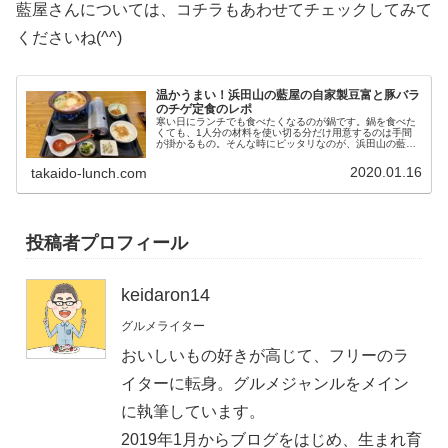
藍屋さんについては、コチラもあわせてチェックしてみて
くださいね(^^)
温かうまい！浜田山の藍屋の自家製豆富と豚バラ
のチゲ定食のレポ
寒い日にランチでも食べたくなるのが鍋です。鍋を食べた
くても、1人分の材料を使い切る分だけ用意するのは手間
が掛かるもの。そんな時にピッタリなのが、浜田山の藍屋
さんでも食べられる自家製豆富と豚バラのチゲ定食です。
今回は藍屋さんで食べた、 自家製...
2020.01.16
takaido-lunch.com
投稿者プロフィール
keidaron14
グルメライター
おいしいもの好きが高じて、フリーのラ
イターに転身。グルメジャンルをメイン
に執筆しています。
2019年1月からブログをはじめ、生まれ育