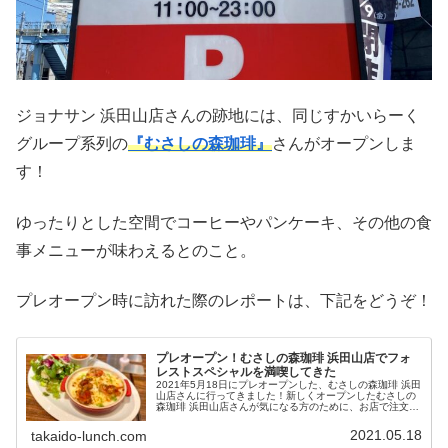
ジョナサン 浜田山店さんの跡地には、同じすかいらーく
グループ系列の
『むさしの森珈琲』
さんがオープンしま
す！
ゆったりとした空間でコーヒーやパンケーキ、その他の食
事メニューが味わえるとのこと。
プレオープン時に訪れた際のレポートは、下記をどうぞ！
プレオープン！むさしの森珈琲 浜田山店でフォ
レストスペシャルを満喫してきた
2021年5月18日にプレオープンした、むさしの森珈琲 浜田
山店さんに行ってきました！新しくオープンしたむさしの
森珈琲 浜田山店さんが気になる方のために、お店で注文で
きるメニューは実際に食べたフォレストスペシャルの味を
ご紹介します！
2021.05.18
takaido-lunch.com