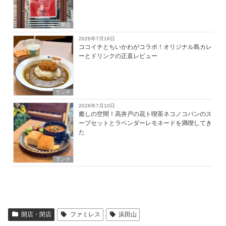
閉店
2026年7月16日
ココイチとちいかわがコラボ！オリジナル島カレ
ーとドリンクの正直レビュー
ランチ
2026年7月10日
癒しの空間！高井戸の花ト喫茶ネコノコバンのス
ープセットとラベンダーレモネードを満喫してき
た
ランチ
開店・閉店
ファミレス
浜田山