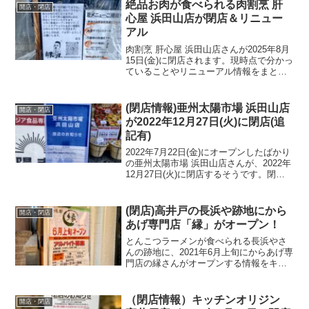
絶品お肉が食べられる肉割烹 肝
開店・閉店
心屋 浜田山店が閉店＆リニュー
アル
肉割烹 肝心屋 浜田山店さんが2025年8月
15日(金)に閉店されます。現時点で分かっ
ていることやリニューアル情報をまとめ
ました！
(閉店情報)亜州太陽市場 浜田山店
開店・閉店
が2022年12月27日(火)に閉店(追
記有)
2022年7月22日(金)にオープンしたばかり
の亜州太陽市場 浜田山店さんが、2022年
12月27日(火)に閉店するそうです。閉店
情報についてご紹介します。亜州太陽市
場 浜田山店の閉店情報亜州太陽市場 浜田
山店の閉店のお知らせアジアン食品を...
(閉店)高井戸の長浜や跡地にから
開店・閉店
あげ専門店「縁」がオープン！
とんこつラーメンが食べられる長浜やさ
んの跡地に、2021年6月上旬にからあげ専
門店の縁さんがオープンする情報をキャ
ッチしました！現地点の外観やメニュー
についてご紹介します。
（閉店情報）キッチンオリジン
開店・閉店