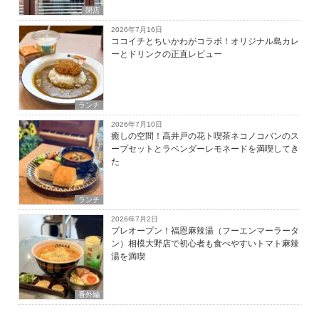
閉店
2026年7月16日
ココイチとちいかわがコラボ！オリジナル島カレ
ーとドリンクの正直レビュー
ランチ
2026年7月10日
癒しの空間！高井戸の花ト喫茶ネコノコバンのス
ープセットとラベンダーレモネードを満喫してき
た
ランチ
2026年7月2日
プレオープン！福恩麻辣湯（フーエンマーラータ
ン）相模大野店で初心者も食べやすいトマト麻辣
湯を満喫
番外編