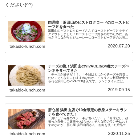
ください(^^)
肉満喫！浜田山のビストロクロードのローストビ
ーフ丼を食べた
浜田山のビストロクロードさんでローストビーフ丼をテイ
クアウトしました！ローストビーフ好きの方のために、あ
っさりしながらもジューシーなローストビーフ丼のお味を
レポート。あわせてビストロクロードさんのテイクアウト
メニューもご紹介します！
2020.07.20
takaido-lunch.com
チーズの嵐！浜田山のVIVACE!!の4種のチーズペ
ンネを食べてきた
「チーズが好きだ！！」「今日はとにかくチーズを満喫し
たい」そんな方におすすめなのが、イタリアン料理が食べ
られる浜田山のVIVACE!!さんです。ランチタイムには、チ
ーズ好きにはたまらない4種のチーズペンネが食べられま
すよ。チーズペンネはどん...
2019.09.15
takaido-lunch.com
肝心屋 浜田山店で10食限定の赤身ステーキラン
チを食べてきた！
「おいしい赤身のステーキが食べたい！」「月末だし、頑
張った自分にご褒美をあげたい」そんな時のランチにおす
すめなのが、肝心屋 浜田山店さん。お肉を使った絶品ラン
チの数々が楽しめるお店です！今回は肝心屋 浜田山店さん
で食べた、限定10食の赤身ス...
2020.11.25
takaido-lunch.com