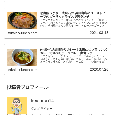
悪魔的うまさ！成城石井 浜田山店のローストビ
ーフのガーリックライスで家ランチ
「ニンニクがガッツリ効いたものが食べたい！」「肉肉し
くパンチのあるものを味わいたい」そんな方におすすめな
のが、成城石井さんで買えるローストビーフのガーリック
ライス。ニンニクとバターが効いたガーリックライスは、
悪魔的なうまさ！スプーンが止まら...
2021.03.13
takaido-lunch.com
(休業中)絶品間借りカレー！浜田山のブラウンズ
カレーで食べたチーズカレー実食レポ
「辛くないカレーが食べたい」「チーズのかかったカレー
が好きだ」そんな方にぜひ食べて欲しいのが、浜田山にあ
るブラウンズカレーさんのチーズカレー。不定期で週末の
ランチタイムだけ営業するブラウンズカレーさんでは、と
ろ～りチーズが乗った辛くないカレ...
2020.07.26
takaido-lunch.com
投稿者プロフィール
keidaron14
グルメライター