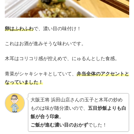
卵はふわふわ
で、濃い目の味付け！
これはお酒が進みそうな味わいです。
木耳はコリコリ感が控えめで、にゅるんとした食感。
青菜がシャキシャキとしていて、
弁当
全体のアクセントと
なっていました！
大阪王将 浜田山店さんの玉子と木耳の炒め
ものは味が随分濃いので、
五目炒飯よりも白
飯が合う印象
。
ご飯が進む濃い目のおかず
でした！