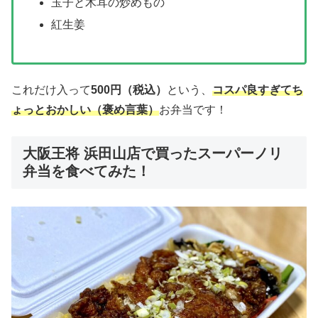
玉子と木耳の炒めもの
紅生姜
これだけ入って
500円（税込）
という、
コスパ良すぎてち
ょっとおかしい（褒め言葉）
お弁当です！
大阪王将 浜田山店で買ったスーパーノリ
弁当を食べてみた！