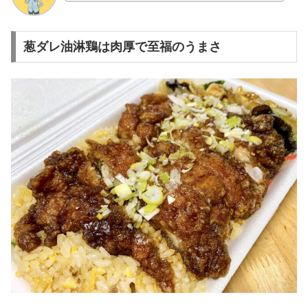
葱ダレ油淋鶏は肉厚で至福のうまさ