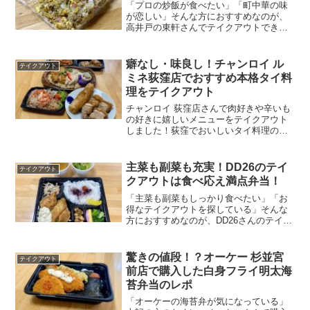
「プロの炒飯が食べたい」「町中華の味
が恋しい」そんな方におすすめなのが、
高井戸の東軒さんでテイクアウトできる
炒飯。中華鍋の上でお米が舞い踊りなが
ら作られる炒飯は食べるとどこか懐かし
く、スプーンがモリモリ進むメニューで
癖なし・味良し！チャンロイ ル
テイクアウト
す。今回は自宅で町中華の...
ミネ荻窪店でおすすめ本格タイ料
理をテイクアウト
チャンロイ 荻窪店さんで肉好きや辛いも
の好きに嬉しいメニューをテイクアウト
しました！荻窪でおいしいタイ料理のお
店を探している方に向けて、エスニック
さがありつつ日本人の舌に馴染むチャン
ロイ 荻窪店さんの料理をご紹介します。
主菜も副菜も充実！DD26のテイ
テイクアウト
クアウトは食べ応え満点弁当！
「主菜も副菜もしっかり食べたい」「お
得なテイクアウトを探している」そんな
方におすすめなのが、DD26さんのテイク
アウトメニューです。700円（税込）で、
サラダとスープが付いたお得なお弁当を
持ち帰れます。今回はDD26さんでテイク
驚きの値段！？オーケー 杉並宮
テイクアウト
アウトした、...
前店で購入した白身フライ明太海
苔弁当のレポ
「オーケーの海苔弁が気になっている」