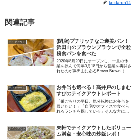
keidaron14
関連記事
(閉店)プチリッチなご褒美パン！
テイクアウト
浜田山のブラウンブラウンで全粒
粉食パンを食べた
2020年8月20日にオープンし、一旦の休
業を挟んで同年9月18日から営業を再開さ
れたのが浜田山にあるBrown Brown（ブ
ラウンブラウン）さん。素材にこだわっ
た食パンを扱う、食パン専門店です！
「たまにはプチリッチな食パンが食べた
お弁当も選べる！高井戸のしまむ
テイクアウト
い」「...
すびのテイクアウトレポート
「巣ごもりの平日、気分転換にお弁当を
買いたい！」「自宅やオフィスで食べら
れるランチを探している」そんな方にお
すすめなのが、高井戸のしまむすびさん
です。しまむすびさんではおにぎらずを
はじめとしたメニューを、テイクアウト
東軒でテイクアウトしたボリュー
テイクアウト
で購入できます。今回は高...
ム満点・安心味の炒飯レポ！