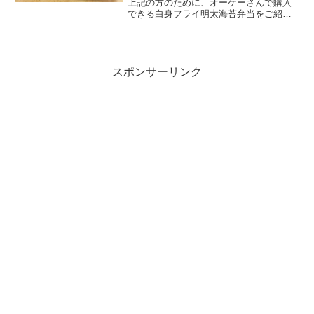
上記の方のために、オーケーさんで購入
できる白身フライ明太海苔弁当をご紹介
します。白身フライ明太海苔弁当は定価
250円(税抜)ですが、オーケー会員になる
と243円(税抜)で買える驚きの値段のお弁
当。今回はオ...
スポンサーリンク