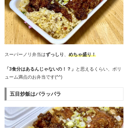
スーパーノリ弁当は
ずっしり
、
めちゃ盛り！
「3食分はあるんじゃないの！？」
と思えるくらい、ボリ
ューム満点のお弁当です(^^)
五目炒飯はパラッパラ