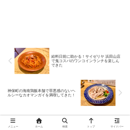
給料日前に助かる！サイゼリヤ 浜田山店
で鬼コスパのワンコインランチを楽しん
できた
神保町の海南鶏飯本舗で罪悪感のないヘ
ルシーなカオマンガイを満喫してきた！
コメント
メニュー
ホーム
検索
トップ
サイドバー