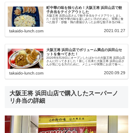
町中華の味を独り占め！大阪王将 浜田山店で餃
子弁当をテイクアウトした
大阪王将 浜田山店さんで餃子弁当をテイクアウトしまし
た！自宅で町中華の味を楽しみたい方のために、実際に食
べた餃子・炒飯・鶏の唐揚が入ったお得な餃子弁当の味
と、その他のテイクアウトメニューをご紹介。ビールが欲
しくなる町中華の味を召し上がれ！
2021.01.27
takaido-lunch.com
大阪王将 浜田山店でボリューム満点の浜田山セ
ットを食べてきた！
2020年9月29日にオープンしたばかりの大阪王将 浜田山店
さんに行ってきました！新しく出来た大阪王将 浜田山店さ
んが気になる方のために、メニューや実際にお店で食べた
浜田山セット、テイクアウトについて詳しくレポートしま
す。大阪王将 浜田山店...
2020.09.29
takaido-lunch.com
大阪王将 浜田山店で購入したスーパーノ
リ弁当の詳細