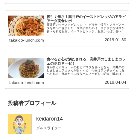
後引く辛さ！高井戸のイーストビレッジのアラビ
アータ実食レポ
高井戸のイーストビレッジで、ピリ辛で後引くアラビアー
タを食べてきました！今回訪れたのは、さまざまな洋食が
食べられるお店、イーストビレッジ。お腹いっぱい食べら
れるお店を探している方のために、ボリューム満点なピリ
辛アラビアータをご紹介します！
2019.01.30
takaido-lunch.com
食べると心が満たされる、高井戸のしましまカフ
ェのボロネーゼ！
味が良くボリュームのあるパスタを食べるなら、高井戸の
しましまカフェさんがおすすめ！今回はランチタイムに食
べられる、挽肉たっぷりなボロネーゼをご紹介。噛めば噛
むほどお肉のうま味が広がるボロネーゼは、食べるだけで
心を満たすことができます！
2019.04.04
takaido-lunch.com
投稿者プロフィール
keidaron14
グルメライター