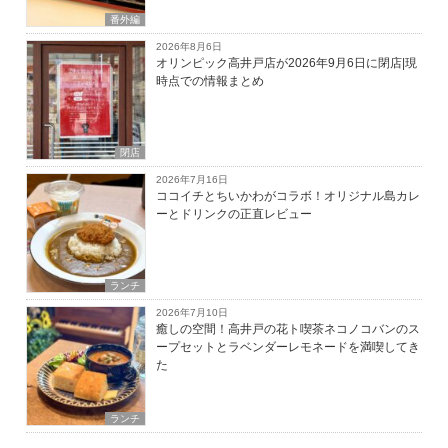
番外編
2026年8月6日
オリンピック高井戸店が2026年9月6日に閉店|現
時点での情報まとめ
閉店
2026年7月16日
ココイチとちいかわがコラボ！オリジナル島カレ
ーとドリンクの正直レビュー
ランチ
2026年7月10日
癒しの空間！高井戸の花ト喫茶ネコノコバンのス
ープセットとラベンダーレモネードを満喫してき
た
ランチ