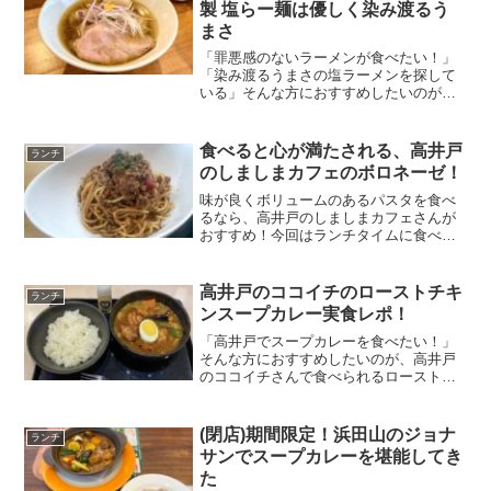
製 塩らー麺は優しく染み渡るう
まさ
「罪悪感のないラーメンが食べたい！」
「染み渡るうまさの塩ラーメンを探して
いる」そんな方におすすめしたいのが、
麺屋 寛さん。優しい味わいのスープは罪
悪感ゼロで、体に染み渡るうまさ。食べ
ればほっこりする、癒しの一杯が楽しめ
食べると心が満たされる、高井戸
ランチ
ますよ！今回は麺屋 寛...
のしましまカフェのボロネーゼ！
味が良くボリュームのあるパスタを食べ
るなら、高井戸のしましまカフェさんが
おすすめ！今回はランチタイムに食べら
れる、挽肉たっぷりなボロネーゼをご紹
介。噛めば噛むほどお肉のうま味が広が
るボロネーゼは、食べるだけで心を満た
高井戸のココイチのローストチキ
ランチ
すことができます！
ンスープカレー実食レポ！
「高井戸でスープカレーを食べたい！」
そんな方におすすめしたいのが、高井戸
のココイチさんで食べられるローストチ
キンスープカレーです。野菜もたっぷり
入ったスープカレーは、体の中から温ま
れる一品。スパイシーでスプーンが進
(閉店)期間限定！浜田山のジョナ
ランチ
み、ストレス発散もできます...
サンでスープカレーを堪能してき
た