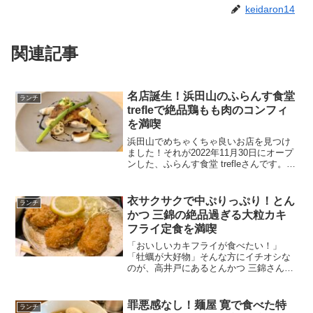
keidaron14
関連記事
名店誕生！浜田山のふらんす食堂
ランチ
trefleで絶品鶏もも肉のコンフィ
を満喫
浜田山でめちゃくちゃ良いお店を見つけ
ました！それが2022年11月30日にオープ
ンした、ふらんす食堂 trefleさんです。フ
レンチながらも食堂のように気軽に入れ
るお店では、お値段以上の満足感が味わ
えて幸せ噛み締められるメニューが食べ
衣サクサクで中ぷりっぷり！とん
ランチ
られま...
かつ 三錦の絶品過ぎる大粒カキ
フライ定食を満喫
「おいしいカキフライが食べたい！」
「牡蠣が大好物」そんな方にイチオシな
のが、高井戸にあるとんかつ 三錦さん。
カラっと揚げられたとんかつなどの揚げ
物が食べられる三錦さんでは、秋冬限定
でカキフライが楽しめますよ！今回はと
罪悪感なし！麺屋 寛で食べた特
ランチ
んかつ 三錦さんで食べた...