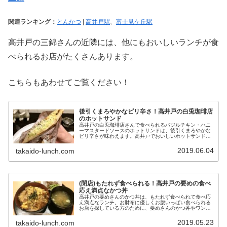
関連ランキング：
とんかつ
|
高井戸駅
、
富士見ケ丘駅
高井戸の三錦さんの近隣には、他にもおいしいランチが食
べられるお店がたくさんあります。
こちらもあわせてご覧ください！
後引くまろやかなピリ辛さ！高井戸の白兎珈琲店
のホットサンド
高井戸の白兎珈琲店さんで食べられるバジルチキン・ハニ
ーマスタードソースのホットサンドは、後引くまろやかな
ピリ辛さが味わえます。高井戸でおいしいホットサンドを
探している方のために、白兎珈琲店さんのホットサンドの
実食レポ、お店の混み具合をご紹介！
2019.06.04
takaido-lunch.com
(閉店)もたれず食べられる！高井戸の要めの食べ
応え満点なかつ丼
高井戸の要めさんのかつ丼は、もたれず食べられて食べ応
え満点なランチ。お財布に優しくお腹いっぱい食べられる
お店を探している方のために、要めさんのかつ丼やワンポ
イント、混み具合をご紹介します。かつ丼を食べてエネル
ギーをチャージしましょう！
2019.05.23
takaido-lunch.com