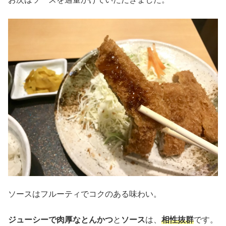
ソースはフルーティでコクのある味わい。
ジューシーで肉厚なとんかつ
と
ソース
は、
相性抜群
です。