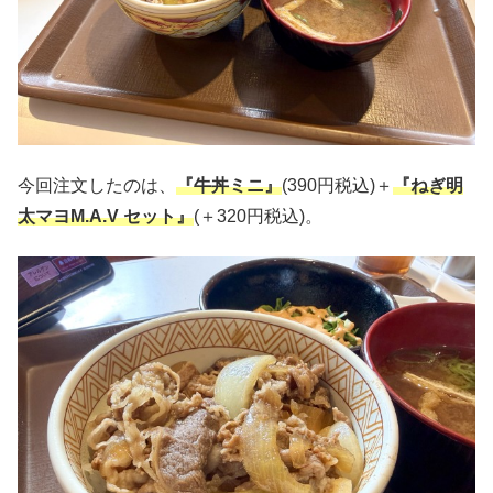
今回注文したのは、
『牛丼ミニ』
(390円税込)＋
『ねぎ明
太マヨM.A.V セット』
(＋320円税込)。