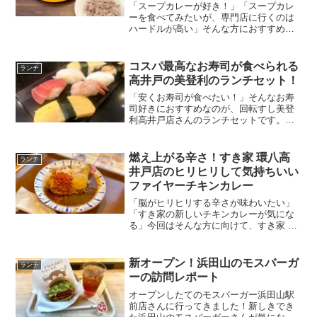
「スープカレーが好き！」「スープカレ
ーを食べてみたいが、専門店に行くのは
ハードルが高い」そんな方におすすめな
のが、浜田山のジョナサンさんでも食べ
られる期間限定のスープカレー、札幌名
物！チキンとごろごろ野菜のスープカレ
コスパ最高なお寿司が食べられる
ランチ
ーです。チキンや野菜がゴ...
高井戸の美登利のランチセット！
「安くお寿司が食べたい！」そんなお寿
司好きにおすすめなのが、回転すし美登
利高井戸店さんのランチセットです。平
日限定のランチセットは、なんと500円
(税抜)で食べられますよ！今回は美登利さ
んのランチセットについて、詳しくレポ
燃え上がる辛さ！すき家 環八高
ランチ
ート。財布に優しく...
井戸店のヒリヒリして気持ちいい
ファイヤーチキンカレー
「脳がヒリヒリする辛さが味わいたい」
「すき家の新しいチキンカレーが気にな
る」今回はそんな方に向けて、すき家 環
八高井戸店さんのファイヤーチキンカレ
ーをご紹介。ファイヤーチキンカレーは
チキン好きにはたまらないホロっとチキ
新オープン！浜田山のモスバーガ
ランチ
ンと、脳がヒリヒリする...
ーの訪問レポート
オープンしたてのモスバーガー浜田山駅
前店さんに行ってきました！新しきでき