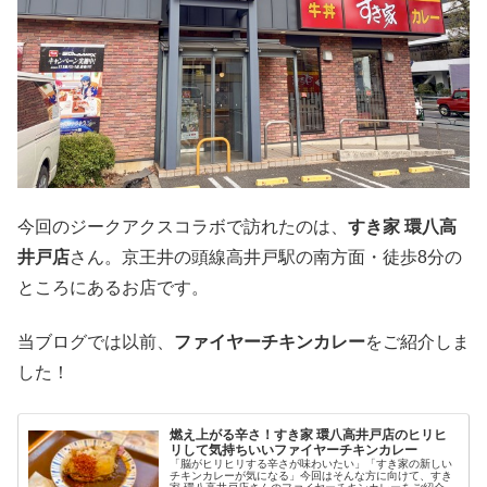
今回のジークアクスコラボで訪れたのは、
すき家 環八高
井戸店
さん。京王井の頭線高井戸駅の南方面・徒歩8分の
ところにあるお店です。
当ブログでは以前、
ファイヤーチキンカレー
をご紹介しま
した！
燃え上がる辛さ！すき家 環八高井戸店のヒリヒ
リして気持ちいいファイヤーチキンカレー
「脳がヒリヒリする辛さが味わいたい」「すき家の新しい
チキンカレーが気になる」今回はそんな方に向けて、すき