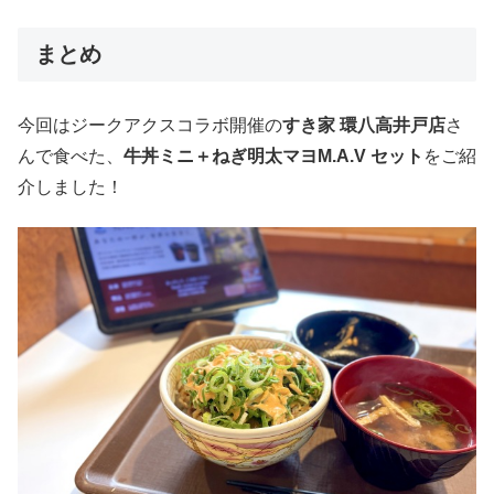
まとめ
今回はジークアクスコラボ開催の
すき家 環八高井戸店
さ
んで食べた、
牛丼ミニ＋ねぎ明太マヨM.A.V セット
をご紹
介しました！