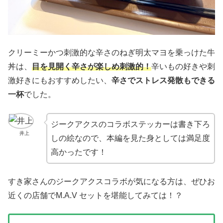
クリーミーかつ刺激的な辛さのねぎ明太マヨを乗っけた牛
丼は、
目を見開く辛さが楽しめ刺激的！
辛いもの好きや刺
激好きにもおすすめしたい、
辛さでストレス発散もできる
一杯
でした。
ジークアクスのコラボステッカーは書き下ろ
井上
しの絵なので、本編を見た身としては満足度
高かったです！
すき家さんのジークアクスコラボが気になる方は、ぜひお
近くの店舗でM.A.V セットを堪能してみては！？