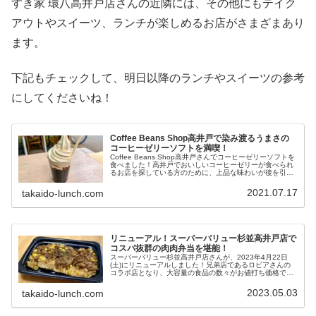
すき家 環八高井戸店さんの近隣には、その他にもテイク
アウトやスイーツ、ランチが楽しめるお店がさまざまあり
ます。
下記もチェックして、明日以降のランチやスイーツの参考
にしてくださいね！
Coffee Beans Shop高井戸で染み渡るうまさの
コーヒーゼリーソフトを満喫！
Coffee Beans Shop高井戸さんでコーヒーゼリーソフトを
食べました！高井戸でおいしいコーヒーゼリーが食べられ
るお店を探している方のために、上品な味わいが後を引く
コーヒーゼリーソフトをご紹介。火照った体を冷やす極上
スイーツを召し上がれ！
2021.07.17
takaido-lunch.com
リニューアル！スーパーバリュー杉並高井戸店で
コスパ抜群の肉肉弁当を堪能！
スーパーバリュー杉並高井戸店さんが、2023年4月22日
(土)にリニューアルしました！兄弟店であるロピアさんの
コラボ店となり、大容量の食品の数々がお値打ち価格で購
入できます。今回はスーパーバリュー杉並高井戸店さんで
買った、コスパ抜群で肉肉し...
2023.05.03
takaido-lunch.com