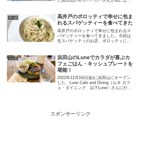
た浜田山のモスバーガーさんが気になる
方のために、店内の様子やメニュー、実
際に食べたモス野菜バーガーについて詳
しくレポートします！
高井戸のボロッティで幸せに包ま
ランチ
れるスパゲッティーを食べてきた
高井戸のボロッティで幸せに包まれるス
パゲッティーを食べてきました。今回は
生スパゲッティのお店、ボロッティに訪
問。ランチで食べた鶏のラグー生スパゲ
ッティーのレポートをご紹介します。
浜田山のLuneでカラダが喜ぶカ
ランチ
フェごはん・キッシュプレートを
堪能！
2022年12月16日(金)に浜田山にオープン
した、Lune Cafe and Dining（ルネ カフ
ェ・ダイニング、以下Lune）さんに行っ
てきました。体に優しいランチが食べた
いキッシュが好き！上記の方にピッタリ
な、浜田山のLuneさん...
スポンサーリンク