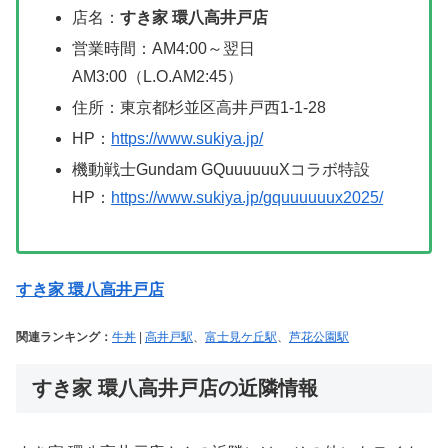
店名：
すき家 環八高井戸店
営業時間：AM4:00～翌日
AM3:00（L.O.AM2:45）
住所：東京都杉並区高井戸西1-1-28
HP：
https://www.sukiya.jp/
機動戦士Gundam GQuuuuuuXコラボ特設
HP：
https://www.sukiya.jp/gquuuuuux2025/
すき家 環八高井戸店
関連ランキング：
牛丼
|
高井戸駅
、
富士見ケ丘駅
、
芦花公園駅
すき家 環八高井戸店の近隣情報