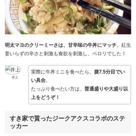
明太マヨのクリーミーさは、甘辛味の牛丼にマッチ
。紅生
姜いらずの辛さと刺激も食欲を刺激し、ペロリでした！
実際に牛丼ミニを食べたら、
腹7.5分目でい
井上
い具合
。
たっぷり食べたい方は、
普通盛りや大盛り以
上をどうぞ！
すき家で貰ったジークアクスコラボのステ
ッカー