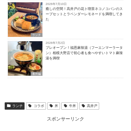
2026年7月10日
癒しの空間！高井戸の花ト喫茶ネコノコバンのス
ープセットとラベンダーレモネードを満喫してき
た
ランチ
2026年7月2日
プレオープン！福恩麻辣湯（フーエンマーラータ
ン）相模大野店で初心者も食べやすいトマト麻辣
湯を満喫
番外編
ランチ
コラボ
丼
牛丼
高井戸
スポンサーリンク