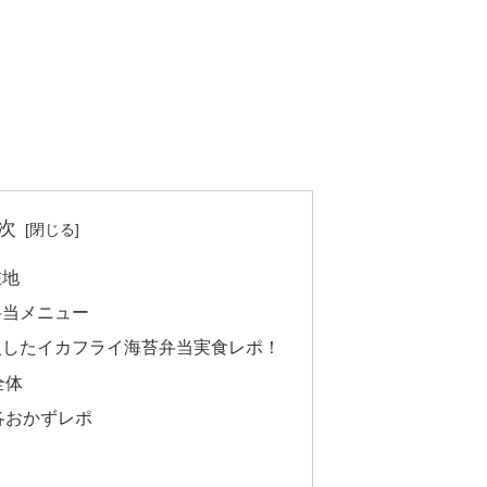
次
在地
弁当メニュー
入したイカフライ海苔弁当実食レポ！
全体
各おかずレポ