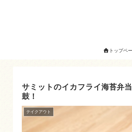
トップペ
サミットのイカフライ海苔弁当
鼓！
テイクアウト