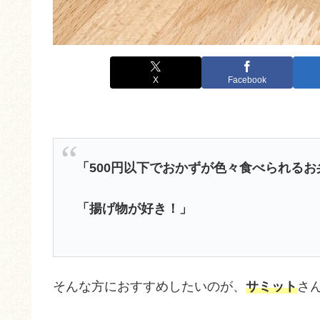
X
Facebook
「500円以下でおかずが色々食べられる
「揚げ物が好き！」
そんな方におすすめしたいのが、
サミット
さ