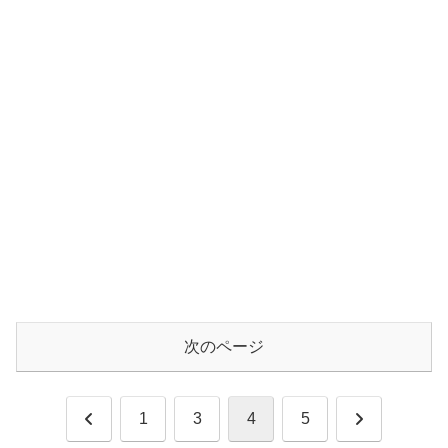
次のページ
前
次
1
3
4
5