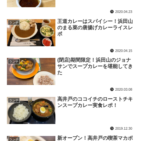
2020.04.23
王道カレーはスパイシー！浜田山
ランチ
のまる菜の唐揚げカレーライスレ
ポ
2020.04.15
(閉店)期間限定！浜田山のジョナ
ランチ
サンでスープカレーを堪能してき
た
2020.03.08
高井戸のココイチのローストチキ
ランチ
ンスープカレー実食レポ！
2019.12.30
新オープン！高井戸の喫茶マカボ
ランチ