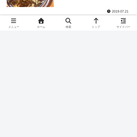
2019.07.21
（閉店）ふわふわハンバーグ！高
ランチ
井戸のリモロでロコモコ丼を食べ
メニュー
ホーム
検索
トップ
サイドバー
てきた！
2019.03.08
高井戸のDD26で肉汁溢れる絶品
ランチ
ハンバーグを食べてきた！
2019.01.09
スポンサーリンク