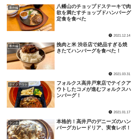
八幡山のチョップドステーキで肉
番外編
欲を満たすチョップドハンバーグ
定食を食べた
2021.12.14
挽肉と米 渋谷店で絶品すぎる焼
番外編
きたてハンバーグを食べた！
2021.03.31
フォルクス高井戸東店でテイクア
テイクアウト
ウトしたコメが進むフォルクスハ
ンバーグ！
2021.01.17
本格的！高井戸のデニーズのハン
ランチ
バーグカレードリア、実食レポ！