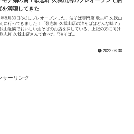
チモチ麺の虜！歌志軒 久我山店のプレオープンで油
ばを満喫してきた
22年8月30日(火)にプレオープンした、油そば専門店 歌志軒 久我山
んに行ってきました！「歌志軒 久我山店の油そばはどんな味？」
我山近隣でおいしい油そばのお店を探している」上記の方に向け
歌志軒 久我山店さんで食べた『油そば...
2022.08.30
ンサーリンク