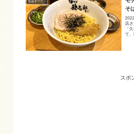
モ
新規オープン
そ
20
店さ
「久
て、
スポ