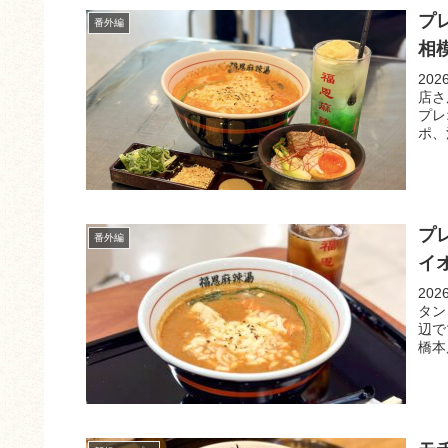
プ
番外編
相
20
店さ
プレ
ポ、
プ
番外編
イ
20
タン
辺で
橋本
の流