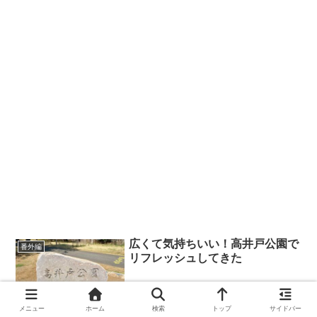
広くて気持ちいい！高井戸公園で
番外編
リフレッシュしてきた
メニュー
ホーム
検索
トップ
サイドバー
2021.03.28