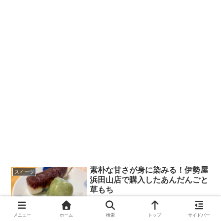
素朴な甘さが身に染みる！伊勢屋
スイーツ
浜田山店で購入したあんだんごと
草もち
メニュー
ホーム
検索
トップ
サイドバー
2022.02.26