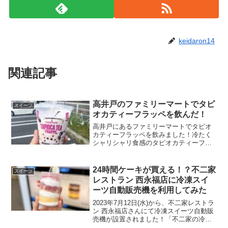
keidaron14
関連記事
高井戸のファミリーマートでタピ
スイーツ
オカティーフラッペを飲んだ！
高井戸にあるファミリーマートでタピオ
カティーフラッペを飲みました！冷たく
シャリシャリ食感のタピオカティーフラ
ッペは、のどを潤しつつ小腹を満たすこ
とが可能。今回は2年ぶりに発売したファ
ミリーマートのタピオカティーフラッペ
24時間ケーキが買える！？不二家
スイーツ
をご紹介します！
レストラン 西永福店に冷凍スイ
ーツ自動販売機を利用してみた
2023年7月12日(水)から、不二家レストラ
ン 西永福店さんにて冷凍スイーツ自動販
売機が設置されました！「不二家の冷凍
スイーツ自販機が気になる」上記の方の