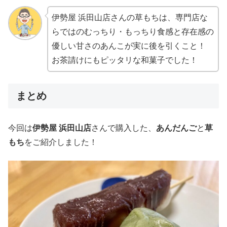
伊勢屋 浜田山店さんの草もちは、専門店な
らではのむっちり・もっちり食感と存在感の
優しい甘さのあんこが実に後を引くこと！
お茶請けにもピッタリな和菓子でした！
まとめ
今回は
伊勢屋 浜田山店
さんで購入した、
あんだんご
と
草
もち
をご紹介しました！