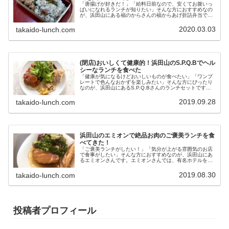
「唐揚げが好きだ！」「給料日前なので、安くてお腹いっ
ぱいになれるランチが知りたい」そんな方におすすめなの
が、浜田山にある福のからさんの福からあげ折詰弁当で
す。ゴロっとした唐揚げとご飯がたっぷり入ったお弁当
は、なんと500円(税抜)！お財布に...
2020.03.03
takaido-lunch.com
(閉店)おいしくて健康的！浜田山のS.P.Q.Bでヘル
シーなランチを食べた
「健康が気になるけどおいしいものが食べたい」「ワンプ
レートで色んなおかずを楽しみたい」そんな方にぴったり
なのが、浜田山にあるS.P.Q.Bさんのランチセットです。
野菜をたっぷり使ったランチセットは、おいしいだけでな
くとってもヘルシー。今回は...
2019.09.28
takaido-lunch.com
浜田山のエミオンで絶品お肉のご褒美ランチを食
べてきた！
「ご褒美ランチがしたい！」「気分が上がる雰囲気のお店
で食事がしたい」そんな方におすすめなのが、浜田山にあ
るエミオンさんです。エミオンさんでは、有名ホテルを経
たシェフが手掛けるランチが楽しめますよ。ランチタイム
に食べられるお肉料理はどんな味な...
2019.08.30
takaido-lunch.com
投稿者プロフィール