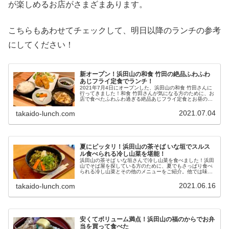
が楽しめるお店がさまざまあります。
こちらもあわせてチェックして、明日以降のランチの参考
にしてください！
新オープン！浜田山の和食 竹田の絶品ふわふわ
あじフライ定食でランチ！
2021年7月4日にオープンした、浜田山の和食 竹田さんに
行ってきました！和食 竹田さんが気になる方のために、お
店で食べたふわふわ過ぎる絶品あじフライ定食とお昼のメ
ニューをご紹介。漁港にいかなくても食べられる極上アジ
フライを召し上がれ！
2021.07.04
takaido-lunch.com
夏にピッタリ！浜田山の茶そば いな垣でスルス
ル食べられる冷し山菜を堪能！
浜田山の茶そば いな垣さんで冷し山菜を食べました！浜田
山でそば屋を探している方のために、夏でもさっぱり食べ
られる冷し山菜とその他のメニューをご紹介。他では味わ
えないクセになる食感のそばをご堪能あれ！
2021.06.16
takaido-lunch.com
安くてボリューム満点！浜田山の福のからでお弁
当を買って食べた