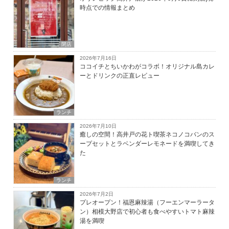
時点での情報まとめ
閉店
2026年7月16日
ココイチとちいかわがコラボ！オリジナル島カレ
ーとドリンクの正直レビュー
ランチ
2026年7月10日
癒しの空間！高井戸の花ト喫茶ネコノコバンのス
ープセットとラベンダーレモネードを満喫してき
た
ランチ
2026年7月2日
プレオープン！福恩麻辣湯（フーエンマーラータ
ン）相模大野店で初心者も食べやすいトマト麻辣
湯を満喫