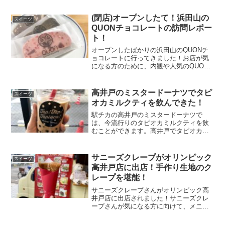
ために、不二家レストラン 西永福店さん
の冷凍スイーツ自動販売機で購入したス
(閉店)オープンしたて！浜田山の
スイーツ
イーツボト...
QUONチョコレートの訪問レポー
ト！
オープンしたばかりの浜田山のQUONチ
ョコレートに行ってきました！お店が気
になる方のために、内観や人気のQUON
テリーヌをご紹介。上品な甘さのチョコ
レートは、頑張った自分へのご褒美やチ
ョコ好きの方へのお土産に最適ですよ！
高井戸のミスタードーナツでタピ
スイーツ
オカミルクティを飲んできた！
駅チカの高井戸のミスタードーナツで
は、今流行りのタピオカミルクティを飲
むことができます。高井戸でタピオカミ
ルクティを探している方のために、ミス
タードーナツのタピオカミルクティのレ
ポートや飲み方のコツをご紹介。飲めば
サニーズクレープがオリンピック
スイーツ
身体を癒すことができます！
高井戸店に出店！手作り生地のク
レープを堪能！
サニーズクレープさんがオリンピック高
井戸店に出店されました！サニーズクレ
ープさんが気になる方に向けて、メニュ
ーや実際に食べたシナモンシュガーバタ
ーのクレープの味をご紹介します！