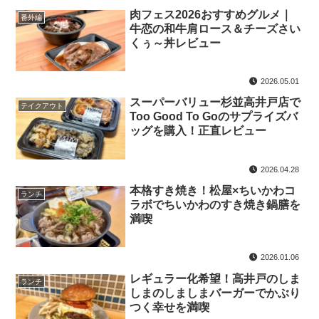
肉フェス2026おすすめグルメ｜
番外編
牛恋の和牛肩ロース＆チーズさい
くぅ～丼レビュー
2026.05.01
スーパーバリュー杉並高井戸店で
テイクアウト
Too Good To Goのサプライズバ
ッグを購入！正直レビュー
2026.04.28
本格すき焼き！松屋×ちいかわコ
ランチ
ラボでちいかわのすき焼き鍋膳を
満喫
2026.01.06
レギュラー化希望！高井戸のしま
ランチ
しまのしましまバーガーでかぶり
つく幸せを満喫