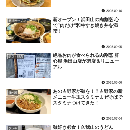
2025.09.16
新オープン！浜田山の肉割烹 心
新規オープン
で”肉だけ”和牛すき焼き丼を満
喫！
2025.09.05
絶品お肉が食べられる肉割烹 肝
開店・閉店
心屋 浜田山店が閉店＆リニュー
アル
2025.08.06
あの吉野家が麺を！？吉野家の新
番外編
メニュー牛玉スタミナまぜそばで
スタミナつけてきた！
2025.07.04
麺好き必食！久我山のうどん
ランチ