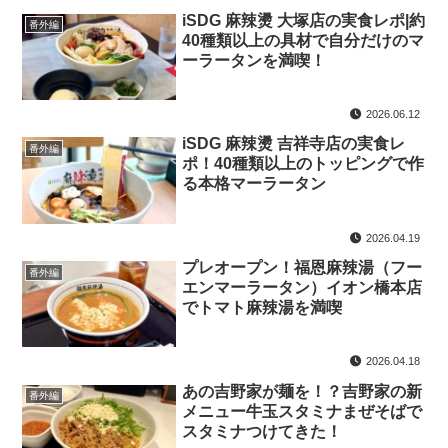
iSDG 麻辣燙 大塚店の実食レポ|約
番外編
40種類以上の具材で自分だけのマ
ーラータンを満喫！
2026.06.12
iSDG 麻辣燙 吉祥寺店の実食レ
番外編
ポ！40種類以上のトッピングで作
る本格マーラータン
2026.04.19
プレオープン！福恩麻辣湯（フー
番外編
エンマーラータン）イオン橋本店
でトマト麻辣湯を満喫
2026.04.18
あの吉野家が麺を！？吉野家の新
番外編
メニュー牛玉スタミナまぜそばで
スタミナつけてきた！