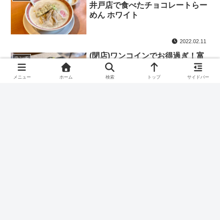
井戸店で食べたチョコレートらー
めん ホワイト
2022.02.11
(閉店)ワンコインでお得過ぎ！富
ランチ
士そば 浜田山店の日替わりセッ
トでお腹を満たそう
メニュー
ホーム
検索
トップ
サイドバー
2021.12.20
スポンサーリンク