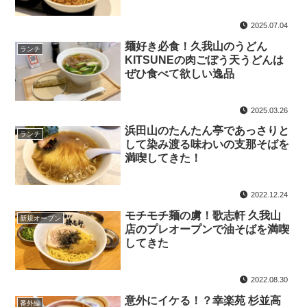
2025.07.04
麺好き必食！久我山のうどん
ランチ
KITSUNEの肉ごぼう天うどんは
ぜひ食べて欲しい逸品
2025.03.26
浜田山のたんたん亭であっさりと
ランチ
して染み渡る味わいの支那そばを
満喫してきた！
2022.12.24
モチモチ麺の虜！歌志軒 久我山
新規オープン
店のプレオープンで油そばを満喫
してきた
2022.08.30
意外にイケる！？幸楽苑 杉並高
番外編