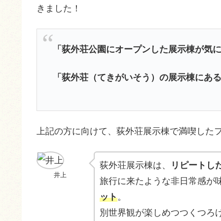
きました！
「荻外荘公園にオープンした展示棟が気
「荻外荘（てきがいそう）の展示棟にあ
上記の方に向けて、荻外荘展示棟で満喫した
荻外荘展示棟は、
リピートし
井上
旅行に来たような非日常感が
ット
。
別世界観が楽しめつつくつろ