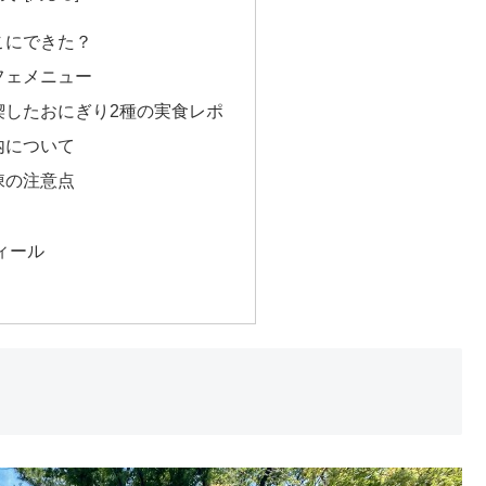
こにできた？
フェメニュー
喫したおにぎり2種の実食レポ
内について
棟の注意点
ィール