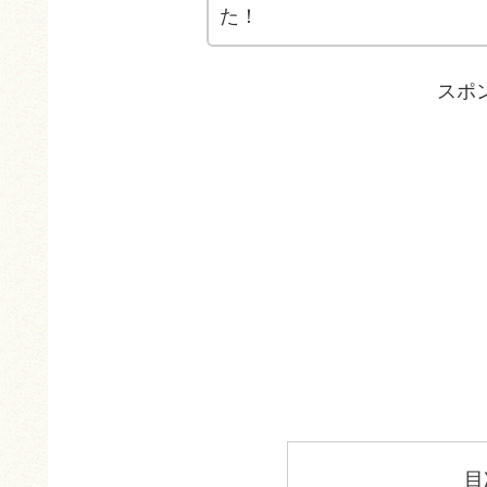
た！
スポ
目