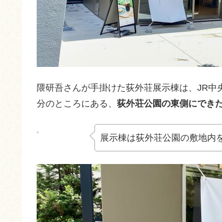
隈研吾さんが手掛けた荻外荘展示棟は、JR中
分のところにある、
荻外荘公園の東側にでき
展示棟は荻外荘公園の敷地内