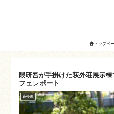
トップペ
隈研吾が手掛けた荻外荘展示棟
フェレポート
番外編