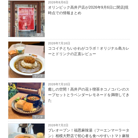
2026年8月6日
オリンピック高井戸店が2026年9月6日に閉店|現
時点での情報まとめ
閉店
2026年7月16日
ココイチとちいかわがコラボ！オリジナル島カレ
ーとドリンクの正直レビュー
ランチ
2026年7月10日
癒しの空間！高井戸の花ト喫茶ネコノコバンのス
ープセットとラベンダーレモネードを満喫してき
た
ランチ
2026年7月2日
プレオープン！福恩麻辣湯（フーエンマーラータ
ン）相模大野店で初心者も食べやすいトマト麻辣