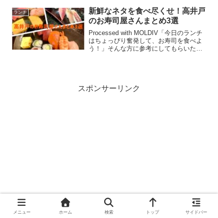
CAFE（いとかふぇ）さん。無添加調味料
を使って作る創作和食は、どこか馴染み
新鮮なネタを食べ尽くせ！高井戸
ランチ
がありながらも新しい料...
のお寿司屋さんまとめ3選
Processed with MOLDIV「今日のランチ
はちょっぴり奮発して、お寿司を食べよ
う！」そんな方に参考にしてもらいた
い、高井戸のお寿司屋さんを3店まとめて
みました。新鮮なネタを使ったお寿司を
ランチで食べて、パワーをチャージしま
せん...
スポンサーリンク
メニュー
ホーム
検索
トップ
サイドバー