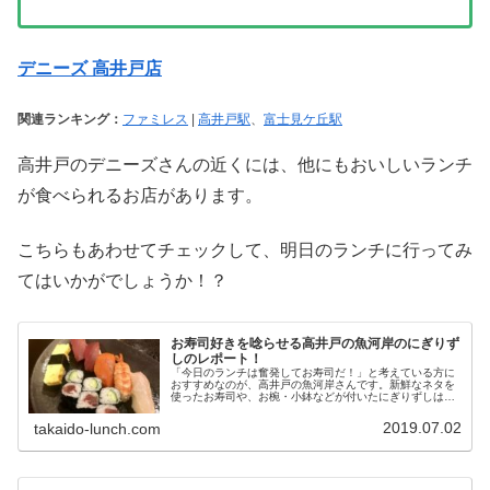
デニーズ 高井戸店
関連ランキング：
ファミレス
|
高井戸駅
、
富士見ケ丘駅
高井戸のデニーズさんの近くには、他にもおいしいランチ
が食べられるお店があります。
こちらもあわせてチェックして、明日のランチに行ってみ
てはいかがでしょうか！？
お寿司好きを唸らせる高井戸の魚河岸のにぎりず
しのレポート！
「今日のランチは奮発してお寿司だ！」と考えている方に
おすすめなのが、高井戸の魚河岸さんです。新鮮なネタを
使ったお寿司や、お椀・小鉢などが付いたにぎりずしは、
お得で満足感のあるランチセットです。今回は魚河岸さん
のにぎりずしをレポートします！
2019.07.02
takaido-lunch.com