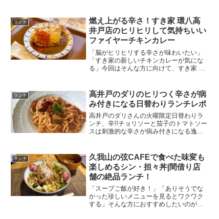
が、高井戸の華屋与兵衛さんで食べられ
るランチ季節の海鮮丼御膳です！海鮮丼
に加え、そばorうどんと茶わん蒸しが食
燃え上がる辛さ！すき家 環八高
ランチ
べられるボリューム満点...
井戸店のヒリヒリして気持ちいい
ファイヤーチキンカレー
「脳がヒリヒリする辛さが味わいたい」
「すき家の新しいチキンカレーが気にな
る」今回はそんな方に向けて、すき家 環
八高井戸店さんのファイヤーチキンカレ
ーをご紹介。ファイヤーチキンカレーは
チキン好きにはたまらないホロっとチキ
高井戸のダリのヒリつく辛さが病
ランチ
ンと、脳がヒリヒリする...
み付きになる日替わりランチレポ
高井戸のダリさんの火曜限定日替わりラ
ンチ、辛!!チョリソーと茄子のトマトソー
スは刺激的な辛さが病み付きになる逸
品。高井戸でおいしいパスタを探してい
る方のために、辛くて食べるとストレス
発散にもなるダリさんのパスタをレポー
久我山の弦CAFEで食べた味変も
ランチ
トします！
楽しめるシン・担々丼|間借り店
舗の絶品ランチ！
「スープご飯が好き！」「ありそうでな
かった珍しいメニューを見るとワクワク
する」そんな方におすすめしたいのが、
久我山の間借りカフェで営業される弦