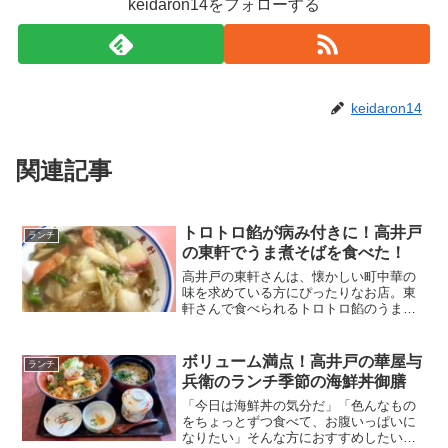
keidaron14をフォローする
keidaron14
関連記事
トロトロ餡が病み付きに！高井戸
ランチ
の東軒でうま煮そばを食べた！
高井戸の東軒さんは、懐かしい町中華の
味を求めている方にぴったりなお店。東
軒さんで食べられるトロトロ餡のうま煮
そばは、絶妙な味の濃さに後引く味わい
のラーメンです。今回は病み付きになる
うま煮そばをレポート。幸福感を味わえ
ボリューム満点！高井戸の華屋与
ランチ
る一杯を召し上がれ！
兵衛のランチ季節の海鮮丼御膳
「今日は海鮮丼の気分だ」「色んなもの
をちょっとずつ食べて、お腹いっぱいに
なりたい」そんな方におすすめしたいの