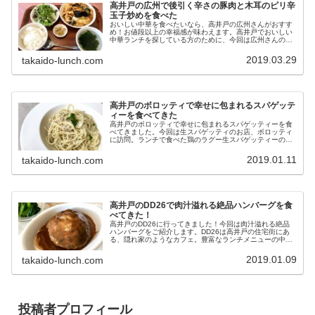
高井戸の広州で後引く辛さの豚肉と木耳のピリ辛
玉子炒めを食べた
おいしい中華を食べたいなら、高井戸の広州さんがおすす
め！お値段以上の幸福感が味わえます。高井戸でおいしい
中華ランチを探している方のために、今回は広州さんの後
引く辛さの豚肉と木耳のピリ辛玉子炒めをご紹介。白飯が
止まらなくなるランチですよ！
2019.03.29
takaido-lunch.com
高井戸のボロッティで幸せに包まれるスパゲッテ
ィーを食べてきた
高井戸のボロッティで幸せに包まれるスパゲッティーを食
べてきました。今回は生スパゲッティのお店、ボロッティ
に訪問。ランチで食べた鶏のラグー生スパゲッティーのレ
ポートをご紹介します。
2019.01.11
takaido-lunch.com
高井戸のDD26で肉汁溢れる絶品ハンバーグを食
べてきた！
高井戸のDD26に行ってきました！今回は肉汁溢れる絶品
ハンバーグをご紹介します。DD26は高井戸の住宅街にあ
る、隠れ家のようなカフェ。豊富なランチメニューの中か
ら、ハンバーグを食べてきました！
2019.01.09
takaido-lunch.com
投稿者プロフィール