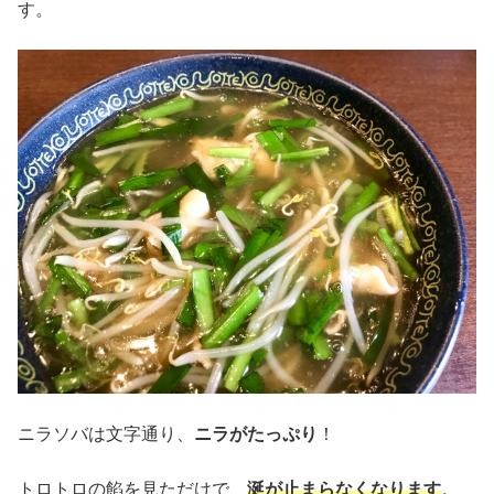
す。
ニラソバは文字通り、
ニラがたっぷり
！
トロトロの餡を見ただけで、
涎が止まらなくなります
。