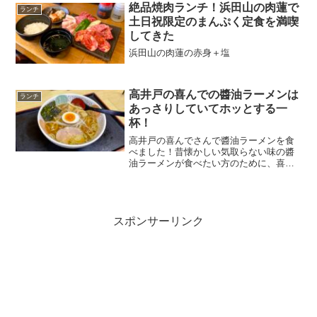
んのランチセットについて、詳しくレポ
絶品焼肉ランチ！浜田山の肉蓮で
ランチ
ート。財布に優しく...
土日祝限定のまんぷく定食を満喫
してきた
浜田山の肉蓮の赤身＋塩
高井戸の喜んでの醬油ラーメンは
ランチ
あっさりしていてホッとする一
杯！
高井戸の喜んでさんで醬油ラーメンを食
べました！昔懐かしい気取らない味の醬
油ラーメンが食べたい方のために、喜ん
でさんで食べた醬油ラーメンとランチに
ぴったりなメニューをご紹介。ホッとす
る一杯を召し上がれ！
スポンサーリンク