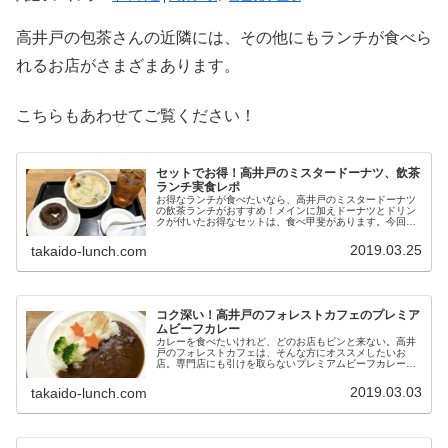
高井戸の包茶さんの近隣には、その他にもランチが食べら
れるお店がさまざまあります。
こちらもあわせてご覧ください！
セットでお得！高井戸のミスタードーナツ、飲茶
ランチ実食レポ
お得なランチが食べたいなら、高井戸のミスタードーナツ
の飲茶ランチがおすすめ！メインに加えドーナツとドリン
クが付いたお得なセットは、食べ甲斐があります。今回は
お得な値段で甘いものまで食べられる、ミスタードーナツ
の飲茶ランチをレポートします！
2019.03.25
takaido-lunch.com
コク深い！高井戸のフォレストカフェのプレミア
ムビーフカレー
カレーを食べたいけれど、どのお店もピンと来ない。高井
戸のフォレストカフェは、そんな方にオススメしたいお
店。専門店にも引けを取らないプレミアムビーフカレー
が、540円（税込）で食べられます！今回はお財布に優し
くておいしいカレーをご紹介します！
2019.03.03
takaido-lunch.com