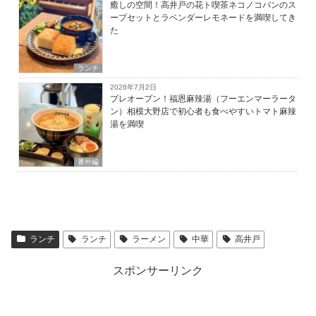
癒しの空間！高井戸の花ト喫茶ネコノコバンのス
ープセットとラベンダーレモネードを満喫してき
た
ランチ
2026年7月2日
プレオープン！福恩麻辣湯（フーエンマーラータ
ン）相模大野店で初心者も食べやすいトマト麻辣
湯を満喫
番外編
ランチ
ランチ
ラーメン
中華
高井戸
スポンサーリンク