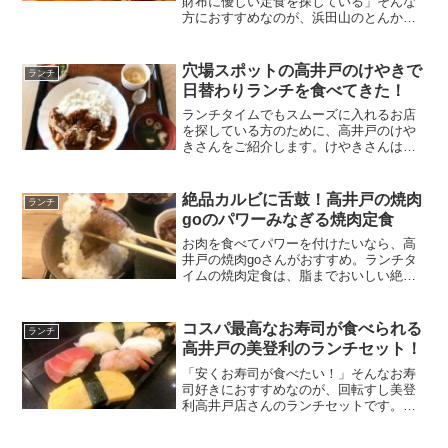
財布に優しい定食を探している」そんな
方におすすめなのが、浜田山のとんかつ
串揚げ かつじんさん。カラっと揚がった
揚げ物は衣が立っており、耳までおいし
いサクサク食感。ランチの定食はほとん
穴場スポットの高井戸のけやきで
ランチ
どのメニューが1,0...
日替わりランチを食べてきた！
ランチタイムでもスムーズに入れるお店
を探している方のために、高井戸のけや
きさんをご紹介します。けやきさんは高
井戸ダイヤモンド・テニスクラブの会員
でなくても入れるお店、穴場のけやきさ
んで食べた日替わりランチ、ハヤシライ
絶品カルビに舌鼓！高井戸の焼肉
ランチ
スをレポートします！
goのパワーみなぎる焼肉定食
お肉を食べてパワーを付けたいなら、高
井戸の焼肉goさんがおすすめ。ランチタ
イムの焼肉定食は、脂までおいしい絶品
カルビが食べられます。おいしいお肉ラ
ンチを探している方のために、焼肉goさ
んの焼肉定食や焼き方のコツ、混み具合
コスパ最高なお寿司が食べられる
ランチ
をご紹介します！
高井戸の美登利のランチセット！
「安くお寿司が食べたい！」そんなお寿
司好きにおすすめなのが、回転すし美登
利高井戸店さんのランチセットです。平
日限定のランチセットは、なんと500円
(税抜)で食べられますよ！今回は美登利さ