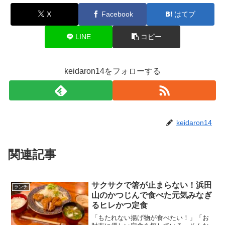
X
Facebook
はてブ
LINE
コピー
keidaron14をフォローする
keidaron14
関連記事
サクサクで箸が止まらない！浜田
ランチ
山のかつじんで食べた元気みなぎ
るヒレかつ定食
「もたれない揚げ物が食べたい！」「お