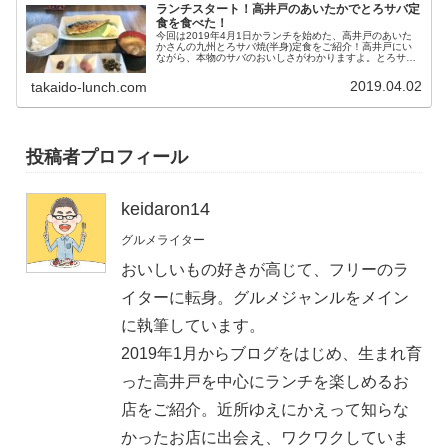
ランチスタート！高井戸のあいたかでとろサバ定
食を食べた！
今回は2019年4月1日かランチを始めた、高井戸のあいた
かさんの九州とろサバ焼(半身)定食をご紹介！高井戸にい
ながら、本物のサバのおいしさがわかりますよ。とろサバ
焼のレポートをはじめ、その他の定食メニューやワンポイ
ントについてお伝えします！
2019.04.02
takaido-lunch.com
投稿者プロフィール
keidaron14
グルメライター
おいしいもの好きが高じて、フリーのラ
イターに転身。グルメジャンルをメイン
に執筆しています。
2019年1月からブログをはじめ、生まれ育
った高井戸を中心にランチを楽しめるお
店をご紹介。近所ゆえにかえって知らな
かったお店に出会え、ワクワクしていま