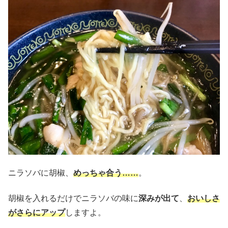
ニラソバに胡椒、
めっちゃ合う……
。
胡椒を入れるだけでニラソバの味に
深みが出て
、
おいしさ
がさらにアップ
しますよ。