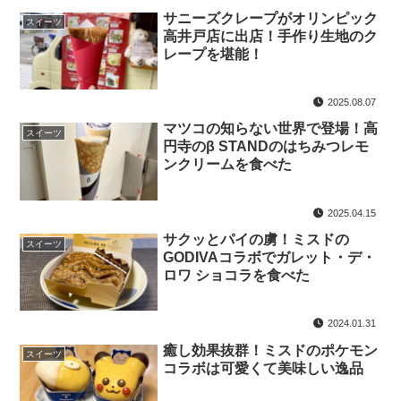
サニーズクレープがオリンピック
スイーツ
高井戸店に出店！手作り生地のク
レープを堪能！
2025.08.07
マツコの知らない世界で登場！高
スイーツ
円寺のβ STANDのはちみつレモ
ンクリームを食べた
2025.04.15
サクッとパイの虜！ミスドの
スイーツ
GODIVAコラボでガレット・デ・
ロワ ショコラを食べた
2024.01.31
癒し効果抜群！ミスドのポケモン
スイーツ
コラボは可愛くて美味しい逸品