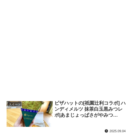
ピザハットの[祇園辻利コラボ] ハ
スイーツ
ンディメルツ 抹茶白玉黒みつレ
ポ|あまじょっぱさがやみつ
き！？
2025.09.04