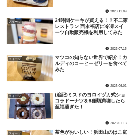
2023.11.09
24時間ケーキが買える！？不二家
スイーツ
レストラン 西永福店に冷凍スイ
ーツ自動販売機を利用してみた
2023.07.15
マツコの知らない世界で紹介！カ
スイーツ
ルディのコーヒーゼリーを食べて
みた
2023.06.01
(追記)ミスドのヨロイヅカ式ショ
スイーツ
コラドーナツを6種類満喫したら
至福過ぎた！
2023.01.13
茶色がおいしい！浜田山のはこ庭
スイーツ