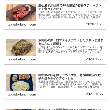
肝心屋 浜田山店で10食限定の赤身ステーキラン
チを食べてきた！
「おいしい赤身のステーキが食べたい！」「月末だし、頑
張った自分にご褒美をあげたい」そんな時のランチにおす
すめなのが、肝心屋 浜田山店さん。お肉を使った絶品ラン
チの数々が楽しめるお店です！今回は肝心屋 浜田山店さん
で食べた、限定10食の赤身ス...
2020.11.25
takaido-lunch.com
浜田山の夢一門でテイクアウトしたクサうま過ぎ
るにんにく焼飯！
「今日は人に会わないから、にんにくを食べたい！」「最
近、元気が足りていない」そんな方におすすめなのが、浜
田山にある夢一門さんでテイクアウトできるにんにく焼
飯。生とフライドのダブルパンチのにんにく焼飯は、やみ
つきになるクサうまさが満喫できます...
2020.05.22
takaido-lunch.com
町中華の味を独り占め！大阪王将 浜田山店で餃
子弁当をテイクアウトした
大阪王将 浜田山店さんで餃子弁当をテイクアウトしまし
た！自宅で町中華の味を楽しみたい方のために、実際に食
べた餃子・炒飯・鶏の唐揚が入ったお得な餃子弁当の味
と、その他のテイクアウトメニューをご紹介。ビールが欲
しくなる町中華の味を召し上がれ！
2021.01.27
takaido-lunch.com
新オープン！浜田山のCAFE ACHIMは惚れるパ