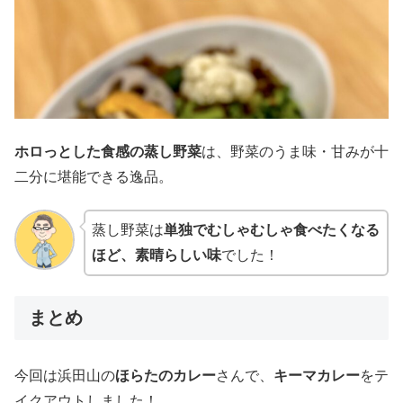
ホロっとした食感の蒸し野菜
は、野菜のうま味・甘みが十
二分に堪能できる逸品。
蒸し野菜は
単独でむしゃむしゃ食べたくなる
ほど、素晴らしい味
でした！
まとめ
今回は浜田山の
ほらたのカレー
さんで、
キーマカレー
をテ
イクアウトしました！