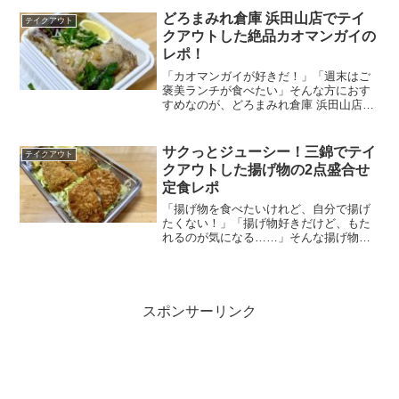
た和食が楽しめる、お肉好き必見のお店
どろまみれ倉庫 浜田山店でテイ
テイクアウト
です。今回はお肉にこだ...
クアウトした絶品カオマンガイの
レポ！
「カオマンガイが好きだ！」「週末はご
褒美ランチが食べたい」そんな方におす
すめなのが、どろまみれ倉庫 浜田山店さ
んでテイクアウトできるカオマンガイで
す。骨付き肉と比内地鶏スープの炊き込
みご飯は、一口食べるだけで頬が落ちる
サクっとジューシー！三錦でテイ
テイクアウト
極上の味わいが楽しめま...
クアウトした揚げ物の2点盛合せ
定食レポ
「揚げ物を食べたいけれど、自分で揚げ
たくない！」「揚げ物好きだけど、もた
れるのが気になる……」そんな揚げ物好
きの強い味方が、高井戸にある三錦さん
です。とんかつをはじめ数々の揚げ物メ
ニューが楽しめる三錦さんでは、お店で
の食事だけでなくテイクア...
スポンサーリンク