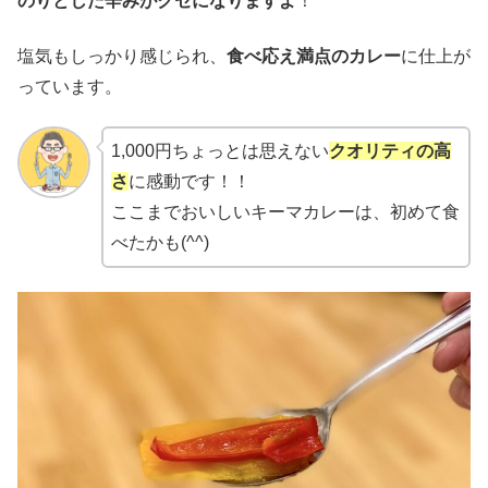
のりとした辛みがクセになりますよ
！
塩気もしっかり感じられ、
食べ応え満点のカレー
に仕上が
っています。
1,000円ちょっとは思えない
クオリティの高
さ
に感動です！！
ここまでおいしいキーマカレーは、初めて食
べたかも(^^)