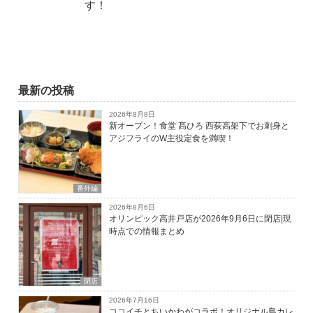
す！
最新の投稿
2026年8月8日
新オープン！食堂 髙ひろ 西荻高架下でお刺身と
アジフライのW主役定食を満喫！
番外編
2026年8月6日
オリンピック高井戸店が2026年9月6日に閉店|現
時点での情報まとめ
閉店
2026年7月16日
ココイチとちいかわがコラボ！オリジナル島カレ