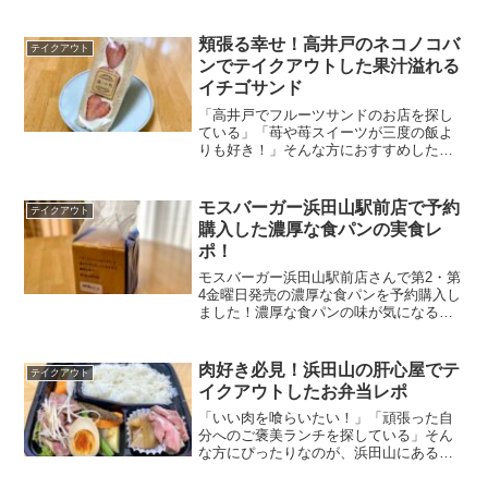
アウトメニューです。700円（税込）で、
サラダとスープが付いたお得なお弁当を
持ち帰れます。今回はDD26さんでテイク
頬張る幸せ！高井戸のネコノコバ
テイクアウト
アウトした、...
ンでテイクアウトした果汁溢れる
イチゴサンド
「高井戸でフルーツサンドのお店を探し
ている」「苺や苺スイーツが三度の飯よ
りも好き！」そんな方におすすめしたい
のが、高井戸にある花ト喫茶 ネコノコバ
ンさん。一歩入れば非日常感が味わえる
小さな花屋さんでは、サンドイッチやス
モスバーガー浜田山駅前店で予約
テイクアウト
イーツなども味わえます...
購入した濃厚な食パンの実食レ
ポ！
モスバーガー浜田山駅前店さんで第2・第
4金曜日発売の濃厚な食パンを予約購入し
ました！濃厚な食パンの味が気になる方
のために、実際に食べた食パンのお味を
詳しくご紹介。ふわもち食感でバクバク
食べられる食パンをご堪能あれ！
肉好き必見！浜田山の肝心屋でテ
テイクアウト
イクアウトしたお弁当レポ
「いい肉を喰らいたい！」「頑張った自
分へのご褒美ランチを探している」そん
な方にぴったりなのが、浜田山にある肝
心屋さんです。肝心屋さんはA5和牛ステ
ーキをメインに、四季折々の食材を使っ