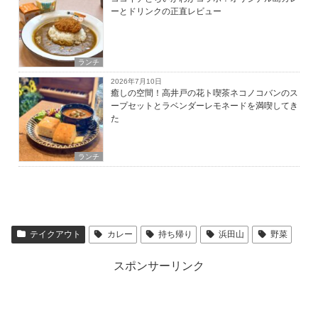
ーとドリンクの正直レビュー
ランチ
2026年7月10日
癒しの空間！高井戸の花ト喫茶ネコノコバンのス
ープセットとラベンダーレモネードを満喫してき
た
ランチ
テイクアウト
カレー
持ち帰り
浜田山
野菜
スポンサーリンク