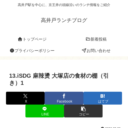
高井戸駅を中心に、京王井の頭線沿いのランチ情報をご紹介
高井戸ランチブログ
トップページ
新着投稿
プライバシーポリシー
お問い合わせ
13.iSDG 麻辣燙 大塚店の食材の棚（引
き）1
X
Facebook
はてブ
LINE
コピー