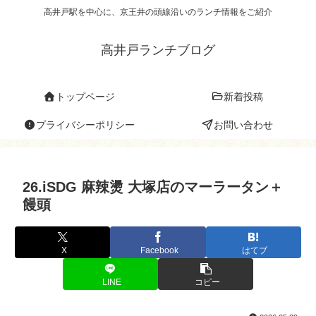
高井戸駅を中心に、京王井の頭線沿いのランチ情報をご紹介
高井戸ランチブログ
トップページ
新着投稿
プライバシーポリシー
お問い合わせ
26.iSDG 麻辣燙 大塚店のマーラータン＋
饅頭
X
Facebook
はてブ
LINE
コピー