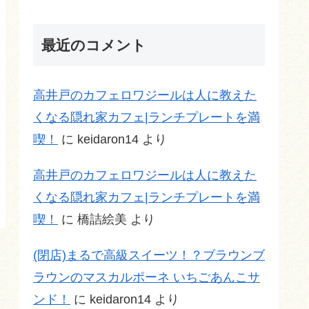
最近のコメント
高井戸のカフェロワジールは人に教えた
くなる隠れ家カフェ|ランチプレートを満
喫！
に
keidaron14
より
高井戸のカフェロワジールは人に教えた
くなる隠れ家カフェ|ランチプレートを満
喫！
に
橋詰絵美
より
(閉店)まるで高級スイーツ！？ブラウンブ
ラウンのマスカルポーネ いちごあんこサ
ンド！
に
keidaron14
より