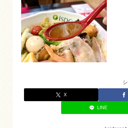
シ
X
LINE