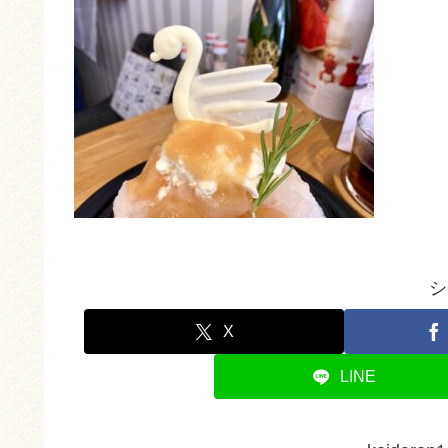
シ
X
LINE