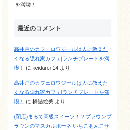
を満喫！
最近のコメント
高井戸のカフェロワジールは人に教えた
くなる隠れ家カフェ|ランチプレートを満
喫！
に
keidaron14
より
高井戸のカフェロワジールは人に教えた
くなる隠れ家カフェ|ランチプレートを満
喫！
に
橋詰絵美
より
(閉店)まるで高級スイーツ！？ブラウンブ
ラウンのマスカルポーネ いちごあんこサ