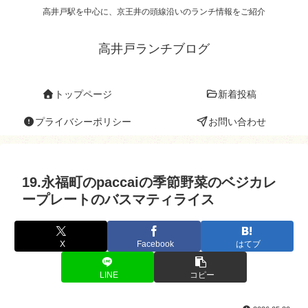
高井戸駅を中心に、京王井の頭線沿いのランチ情報をご紹介
高井戸ランチブログ
トップページ
新着投稿
プライバシーポリシー
お問い合わせ
19.永福町のpaccaiの季節野菜のベジカレ
ープレートのバスマティライス
X
Facebook
はてブ
LINE
コピー