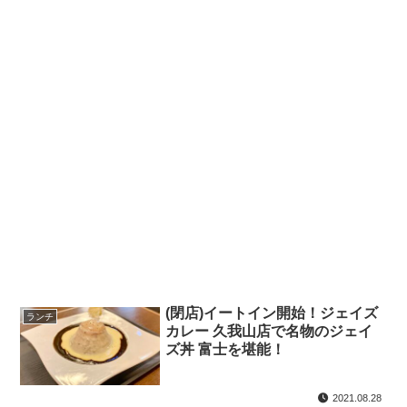
(閉店)イートイン開始！ジェイズ
ランチ
カレー 久我山店で名物のジェイ
ズ丼 富士を堪能！
2021.08.28