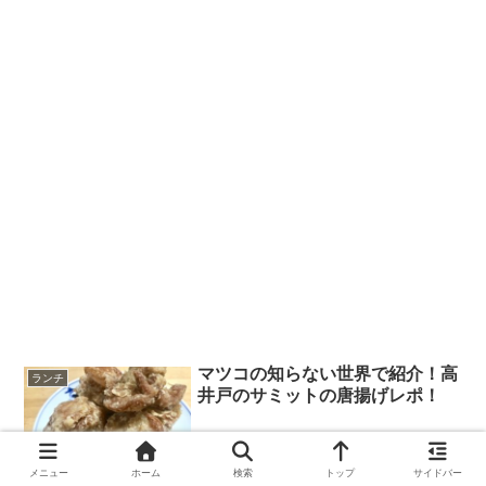
マツコの知らない世界で紹介！高
ランチ
井戸のサミットの唐揚げレポ！
メニュー
ホーム
検索
トップ
サイドバー
2019.04.11