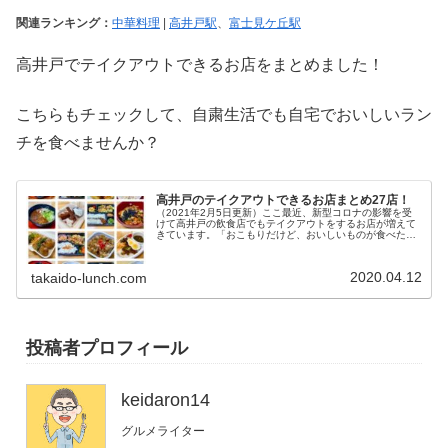
関連ランキング：
中華料理
|
高井戸駅
、
富士見ケ丘駅
高井戸でテイクアウトできるお店をまとめました！
こちらもチェックして、自粛生活でも自宅でおいしいラン
チを食べませんか？
高井戸のテイクアウトできるお店まとめ27店！
（2021年2月5日更新）ここ最近、新型コロナの影響を受
けて高井戸の飲食店でもテイクアウトをするお店が増えて
きています。「おこもりだけど、おいしいものが食べた
い！」「地元のお店を、少しでも応援したい」そう考える
方のために、高井戸でテイクアウ...
2020.04.12
takaido-lunch.com
投稿者プロフィール
keidaron14
グルメライター