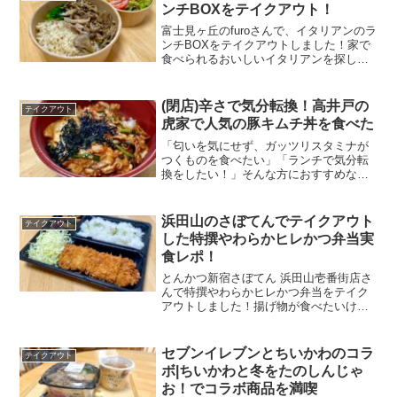
ンチBOXをテイクアウト！
富士見ヶ丘のfuroさんで、イタリアンのラ
ンチBOXをテイクアウトしました！家で
食べられるおいしいイタリアンを探して
いる方のために、furoさんのランチ
BOX（玄米ごはんと豚肉のコンフィ きの
このバルサミコマリネ）の味をご紹介し
(閉店)辛さで気分転換！高井戸の
テイクアウト
ます！。
虎家で人気の豚キムチ丼を食べた
「匂いを気にせず、ガッツリスタミナが
つくものを食べたい」「ランチで気分転
換をしたい！」そんな方におすすめなの
が、高井戸の虎家さんでテイクアウトで
きる豚キムチ丼です。辛さがたっぷり効
いた豚キムチ丼をガッツリ食べれば、お
浜田山のさぼてんでテイクアウト
テイクアウト
腹が満たされるだけでなく...
した特撰やわらかヒレかつ弁当実
食レポ！
とんかつ新宿さぼてん 浜田山壱番街店さ
んで特撰やわらかヒレかつ弁当をテイク
アウトしました！揚げ物が食べたいけれ
どもたれてしまう方のために、もたれず
食べられジューシーな特撰やわらかヒレ
かつ弁当のお味をご紹介。モリモリ食べ
セブンイレブンとちいかわのコラ
テイクアウト
てパワーをチャージしませんか？
ボ|ちいかわと冬をたのしんじゃ
お！でコラボ商品を満喫