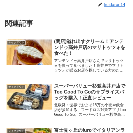
keidaron14
関連記事
(閉店)溢れ出すクリーム！アンテ
テイクアウト
ンドゥ高井戸店のマリトッツォを
食べた！
アンテンドゥ高井戸店さんでマリトッツ
ォを買って食べました！高井戸でマリト
ッツォが返るお店を探している方のため
に、アンテンドゥ高井戸店さんで購入し
たマリトッツォのお味をご紹介。食べる
だけで心が癒されるマリトッツォをご堪
スーパーバリュー杉並高井戸店で
テイクアウト
能あれ！
Too Good To Goのサプライズバ
ッグを購入！正直レビュー
北欧発・世界でおよそ18万の小売や飲食
店が参加する、フードロス対策アプリToo
Good To Go。スーパーバリュー杉並高井
戸店さんが参加しており、気になったの
で試してみました！「Too Good To Goの
サプライズバッグはどれだけお...
富士見ヶ丘のfuroでイタリアンラ
テイクアウト