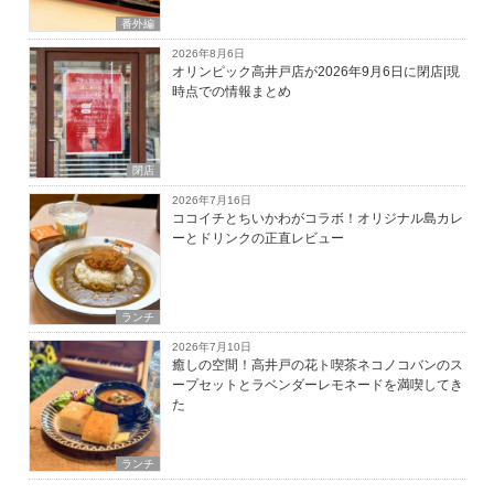
番外編
2026年8月6日
オリンピック高井戸店が2026年9月6日に閉店|現
時点での情報まとめ
閉店
2026年7月16日
ココイチとちいかわがコラボ！オリジナル島カレ
ーとドリンクの正直レビュー
ランチ
2026年7月10日
癒しの空間！高井戸の花ト喫茶ネコノコバンのス
ープセットとラベンダーレモネードを満喫してき
た
ランチ