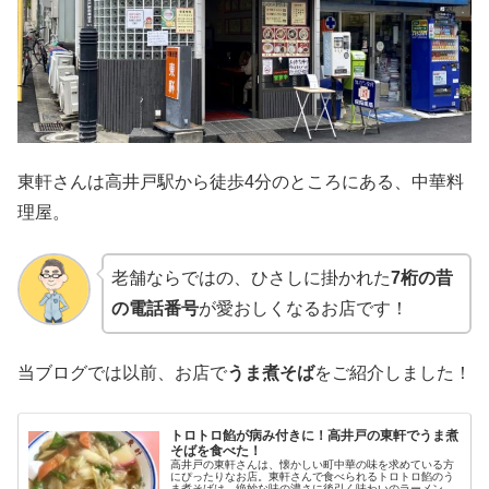
東軒さんは高井戸駅から徒歩4分のところにある、中華料
理屋。
老舗ならではの、ひさしに掛かれた
7桁の昔
の電話番号
が愛おしくなるお店です！
当ブログでは以前、お店で
うま煮そば
をご紹介しました！
トロトロ餡が病み付きに！高井戸の東軒でうま煮
そばを食べた！
高井戸の東軒さんは、懐かしい町中華の味を求めている方
にぴったりなお店。東軒さんで食べられるトロトロ餡のう
ま煮そばは、絶妙な味の濃さに後引く味わいのラーメンで