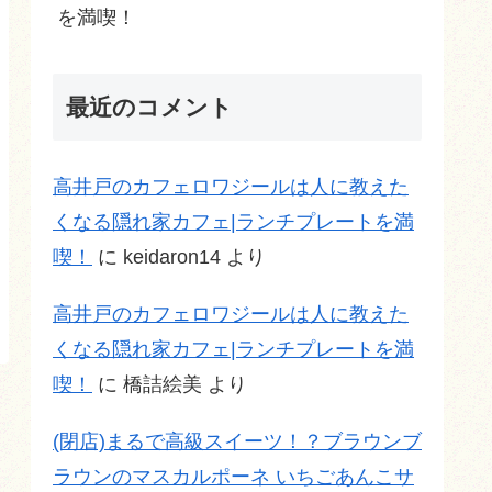
を満喫！
最近のコメント
高井戸のカフェロワジールは人に教えた
くなる隠れ家カフェ|ランチプレートを満
喫！
に
keidaron14
より
高井戸のカフェロワジールは人に教えた
くなる隠れ家カフェ|ランチプレートを満
喫！
に
橋詰絵美
より
(閉店)まるで高級スイーツ！？ブラウンブ
ラウンのマスカルポーネ いちごあんこサ