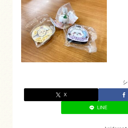
シ
X
LINE