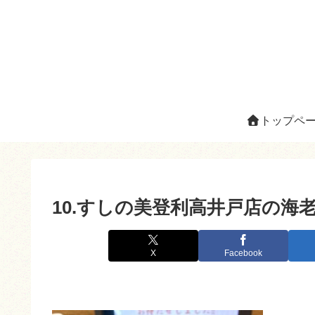
トップペ
10.すしの美登利高井戸店の海
X
Facebook