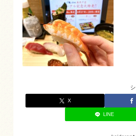
シ
X
LINE