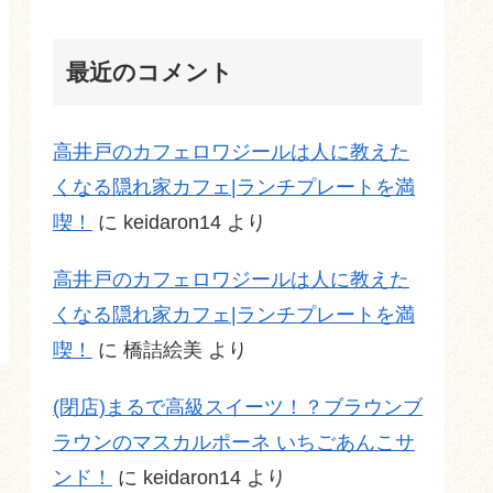
最近のコメント
高井戸のカフェロワジールは人に教えた
くなる隠れ家カフェ|ランチプレートを満
喫！
に
keidaron14
より
高井戸のカフェロワジールは人に教えた
くなる隠れ家カフェ|ランチプレートを満
喫！
に
橋詰絵美
より
(閉店)まるで高級スイーツ！？ブラウンブ
ラウンのマスカルポーネ いちごあんこサ
ンド！
に
keidaron14
より