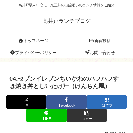
高井戸駅を中心に、京王井の頭線沿いのランチ情報をご紹介
高井戸ランチブログ
トップページ
新着投稿
プライバシーポリシー
お問い合わせ
04.セブンイレブンちいかわのハフハフす
き焼き丼としいたけ汁（けんちん風）
X
Facebook
はてブ
LINE
コピー