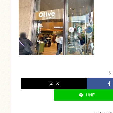
シ
X
LINE