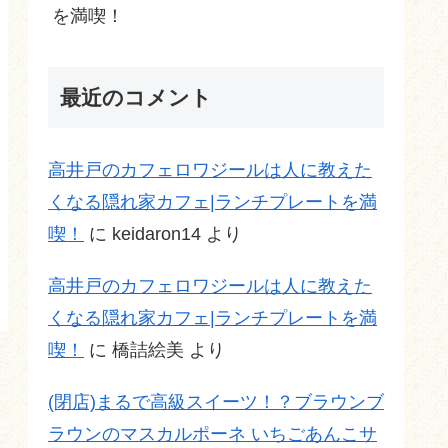
を満喫！
最近のコメント
高井戸のカフェロワジールは人に教えた
くなる隠れ家カフェ|ランチプレートを満
喫！
に
keidaron14
より
高井戸のカフェロワジールは人に教えた
くなる隠れ家カフェ|ランチプレートを満
喫！
に
橋詰絵美
より
(閉店)まるで高級スイーツ！？ブラウンブ
ラウンのマスカルポーネ いちごあんこサ