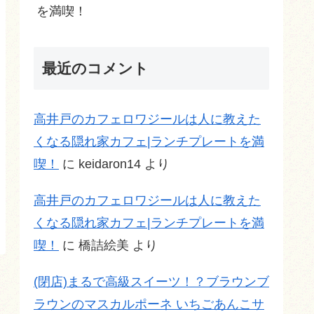
を満喫！
最近のコメント
高井戸のカフェロワジールは人に教えた
くなる隠れ家カフェ|ランチプレートを満
喫！
に
keidaron14
より
高井戸のカフェロワジールは人に教えた
くなる隠れ家カフェ|ランチプレートを満
喫！
に
橋詰絵美
より
(閉店)まるで高級スイーツ！？ブラウンブ
ラウンのマスカルポーネ いちごあんこサ