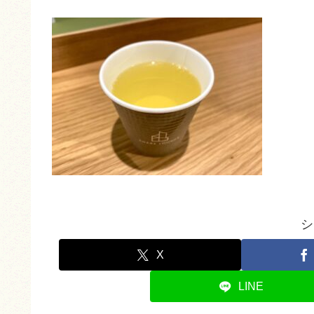
シ
X
LINE