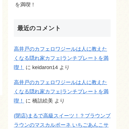
を満喫！
最近のコメント
高井戸のカフェロワジールは人に教えた
くなる隠れ家カフェ|ランチプレートを満
喫！
に
keidaron14
より
高井戸のカフェロワジールは人に教えた
くなる隠れ家カフェ|ランチプレートを満
喫！
に
橋詰絵美
より
(閉店)まるで高級スイーツ！？ブラウンブ
ラウンのマスカルポーネ いちごあんこサ