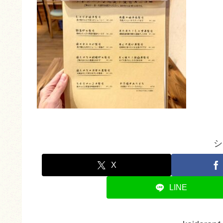
シ
X
LINE