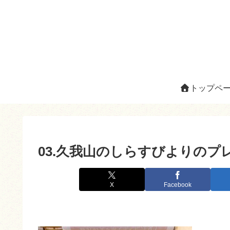
トップペ
03.久我山のしらすびよりの
X
Facebook