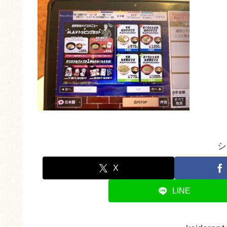
シ
X
LINE