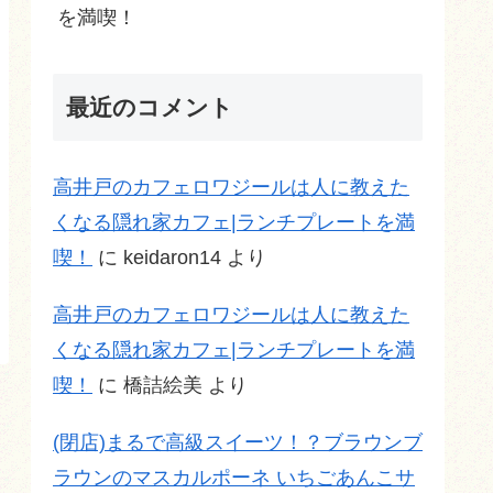
を満喫！
最近のコメント
高井戸のカフェロワジールは人に教えた
くなる隠れ家カフェ|ランチプレートを満
喫！
に
keidaron14
より
高井戸のカフェロワジールは人に教えた
くなる隠れ家カフェ|ランチプレートを満
喫！
に
橋詰絵美
より
(閉店)まるで高級スイーツ！？ブラウンブ
ラウンのマスカルポーネ いちごあんこサ