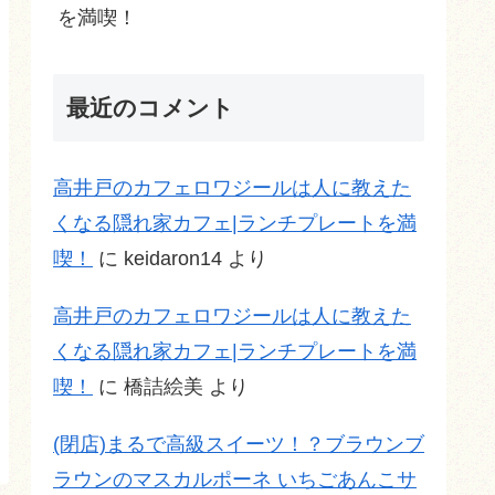
を満喫！
最近のコメント
高井戸のカフェロワジールは人に教えた
くなる隠れ家カフェ|ランチプレートを満
喫！
に
keidaron14
より
高井戸のカフェロワジールは人に教えた
くなる隠れ家カフェ|ランチプレートを満
喫！
に
橋詰絵美
より
(閉店)まるで高級スイーツ！？ブラウンブ
ラウンのマスカルポーネ いちごあんこサ