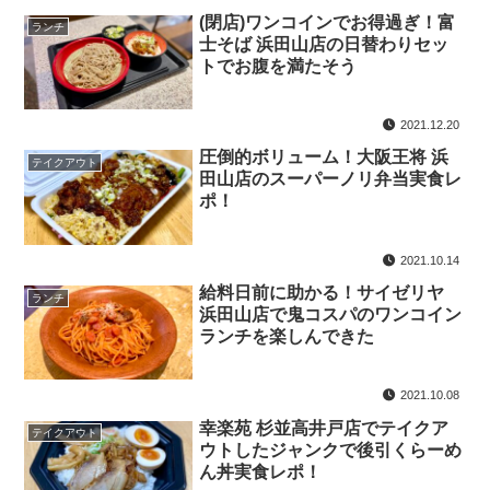
(閉店)ワンコインでお得過ぎ！富
ランチ
士そば 浜田山店の日替わりセッ
トでお腹を満たそう
2021.12.20
圧倒的ボリューム！大阪王将 浜
テイクアウト
田山店のスーパーノリ弁当実食レ
ポ！
2021.10.14
給料日前に助かる！サイゼリヤ
ランチ
浜田山店で鬼コスパのワンコイン
ランチを楽しんできた
2021.10.08
幸楽苑 杉並高井戸店でテイクア
テイクアウト
ウトしたジャンクで後引くらーめ
ん丼実食レポ！