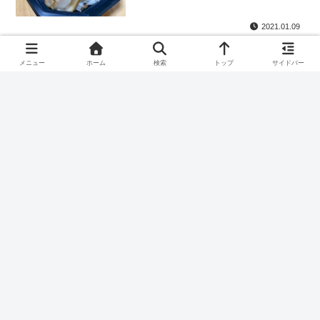
2021.01.09
(閉店)辛さで気分転換！高井戸の
テイクアウト
虎家で人気の豚キムチ丼を食べた
メニュー
ホーム
検索
トップ
サイドバー
2020.05.01
大人のジャンクご飯｜高井戸のち
テイクアウト
ゃんとどんたなで食べたどんたな
ごはんのレポ
2020.04.29
スポンサーリンク