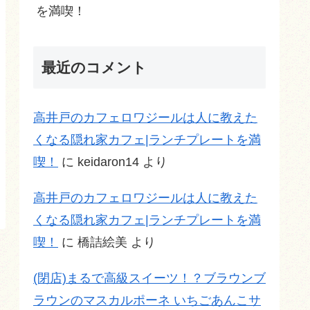
を満喫！
最近のコメント
高井戸のカフェロワジールは人に教えた
くなる隠れ家カフェ|ランチプレートを満
喫！
に
keidaron14
より
高井戸のカフェロワジールは人に教えた
くなる隠れ家カフェ|ランチプレートを満
喫！
に
橋詰絵美
より
(閉店)まるで高級スイーツ！？ブラウンブ
ラウンのマスカルポーネ いちごあんこサ