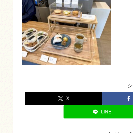
シ
X
LINE