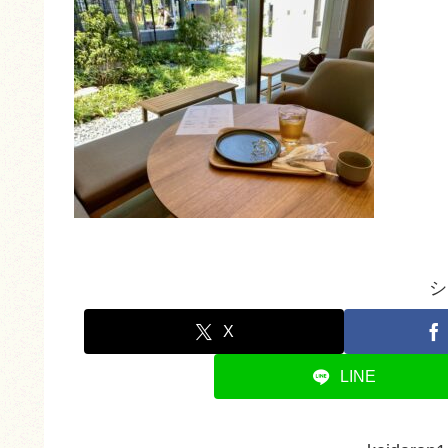
シ
X
LINE