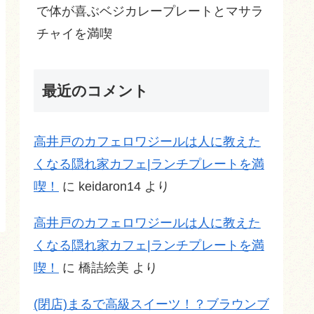
で体が喜ぶベジカレープレートとマサラ
チャイを満喫
最近のコメント
高井戸のカフェロワジールは人に教えた
くなる隠れ家カフェ|ランチプレートを満
喫！
に
keidaron14
より
高井戸のカフェロワジールは人に教えた
くなる隠れ家カフェ|ランチプレートを満
喫！
に
橋詰絵美
より
(閉店)まるで高級スイーツ！？ブラウンブ